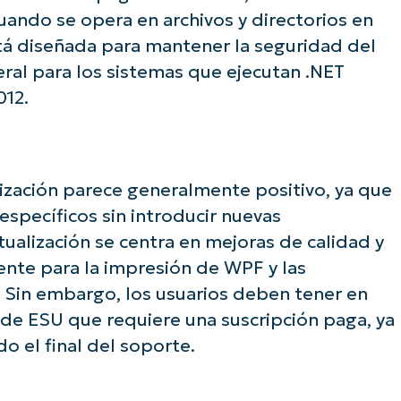
e con los análisis de KB basados en IA de N
ando se opera en archivos y directorios en
First
stá diseñada para mantener la seguridad del
and
last
eral para los sistemas que ejecutan .NET
name*
Business
012.
email*
Phone
number*
lización parece generalmente positivo, ya que
País
specíficos sin introducir nuevas
tualización se centra en mejoras de calidad y
Company
ente para la impresión de WPF y las
name*
. Sin embargo, los usuarios deben tener en
 de ESU que requiere una suscripción paga, ya
 el final del soporte.