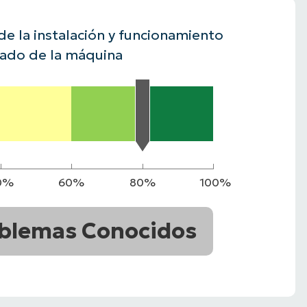
A UNA DEMO
DEMO
A UNA DEMO
RUTA DEL PRODUCTO
de la instalación y funcionamiento
A UNA DEMO
ado de la máquina
0%
60%
80%
100%
blemas Conocidos