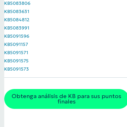
KB5083806
KB5083631
KB5084812
KB5083991
KB5091596
KB5091157
KB5091571
KB5091575
KB5091573
Obtenga análisis de KB para sus puntos
finales