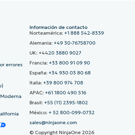
Información de contacto
Norteamérica:
+1 888 542-8339
Alemania:
+49 30-76758700
UK: +44
20 3880 9027
Francia:
+33 800 91 09 90
r errores
España:
+34 930 03 80 68
Italia:
+39 800 974 708
o)
APAC:
+61 1800 490 516
d Moderna
Brasil:
+55 (11) 2395-1802
México:
+ 52 800-099-0732
lifornia
sales@ninjaone.com
© Copyright NinjaOne 2026