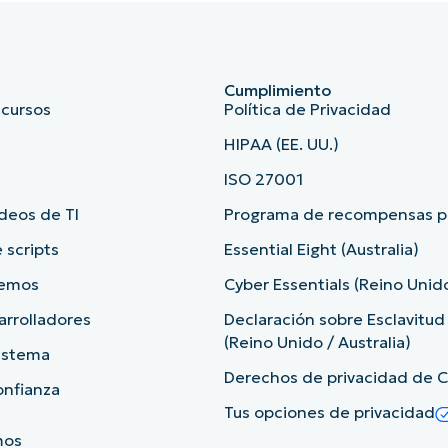
Cumplimiento
ecursos
Política de Privacidad
HIPAA (EE. UU.)
ISO 27001
deos de TI
Programa de recompensas po
 scripts
Essential Eight (Australia)
demos
Cyber Essentials (Reino Unid
arrolladores
Declaración sobre Esclavitu
(Reino Unido / Australia)
sistema
Derechos de privacidad de Ca
onfianza
Tus opciones de privacidad
mos