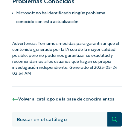
Problemas Conocidos
Microsoft no ha identificado ningún problema
conocido con esta actualización
Advertencia: Tomamos medidas para garantizar que el
contenido generado por la IA sea de la mayor calidad
posible, pero no podemos garantizar su exactitud y
recomendamos a los usuarios que hagan su propia
investigación independiente. Generado el 2025-05-24
02:54 AM
Volver al catálogo de la base de conocimientos
¡Empiece con los análisis de KB
Búsqued
basados en IA de NinjaOne!
First