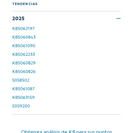
and
TENDENCIAS
last
name*
2025
Business
email*
KB5062197
KB5060843
Phone
number*
KB5061090
KB5062233
País
KB5060829
KB5060826
Company
5058502
name*
KB5061087
KB5063159
5059200
Obtenga análisis de KB para sus puntos