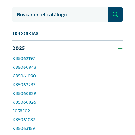
basados en IA de NinjaOne!
Búsqued
First
and
last
name*
TENDENCIAS
Business
email*
2025
Phone
KB5062197
number*
KB5060843
KB5061090
País
KB5062233
KB5060829
Company
name*
KB5060826
5058502
KB5061087
KB5063159