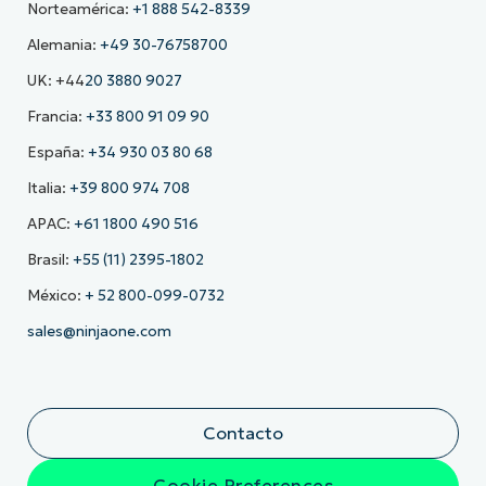
Norteamérica:
+1 888 542-8339
Alemania:
+49 30-76758700
UK: +44
20 3880 9027
Francia:
+33 800 91 09 90
España:
+34 930 03 80 68
Italia:
+39 800 974 708
APAC:
+61 1800 490 516
Brasil:
+55 (11) 2395-1802
México:
+ 52 800-099-0732
sales@ninjaone.com
Contacto