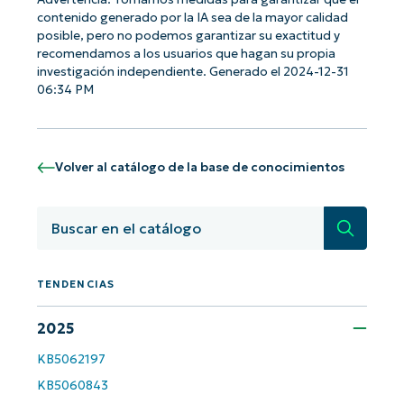
contenido generado por la IA sea de la mayor calidad
posible, pero no podemos garantizar su exactitud y
recomendamos a los usuarios que hagan su propia
investigación independiente. Generado el 2024-12-31
¡Empiece con los análisis de KB
06:34 PM
basados en IA de NinjaOne!
First
and
last
name*
Volver al catálogo de la base de conocimientos
Business
email*
Búsqued
Phone
number*
TENDENCIAS
País
2025
KB5062197
Company
KB5060843
name*