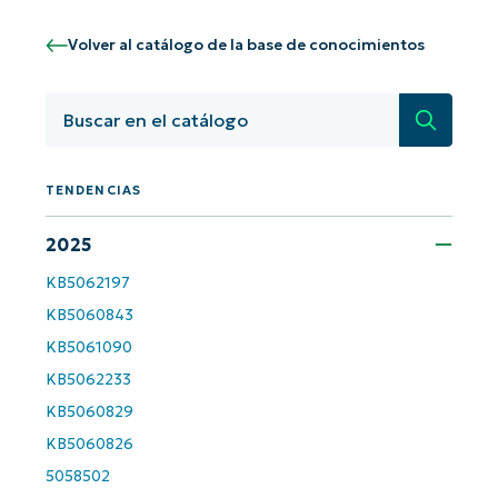
¡Empiece con los análisis de KB
Volver al catálogo de la base de conocimientos
basados en IA de NinjaOne!
First
and
last
Búsqued
name*
Business
email*
TENDENCIAS
Phone
2025
number*
KB5062197
KB5060843
País
KB5061090
KB5062233
Company
name*
KB5060829
KB5060826
5058502