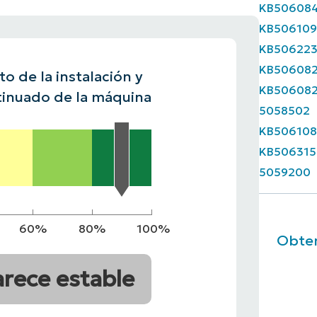
KB50608
 UNA DEMO
KB50610
DEMO
 UNA DEMO
RUTA DEL PRODUCTO
KB50622
 UNA DEMO
KB50608
o de la instalación y
KB50608
inuado de la máquina
5058502
KB506108
KB506315
5059200
60%
80%
100%
Obten
arece estable