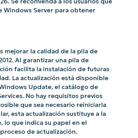
26. Se recomienda a los usuarios que
 de Windows Server para obtener
 mejorar la calidad de la pila de
12. Al garantizar una pila de
ce con los análisis de KB basados en IA de Ni
ión facilita la instalación de futuras
First
and
ad. La actualización está disponible
last
name*
s Windows Update, el catálogo de
Business
email*
rvices. No hay requisitos previos
posible que sea necesario reiniciarla
Phone
ar, esta actualización sustituye a la
number*
lo que indica su papel en el
País
proceso de actualización.