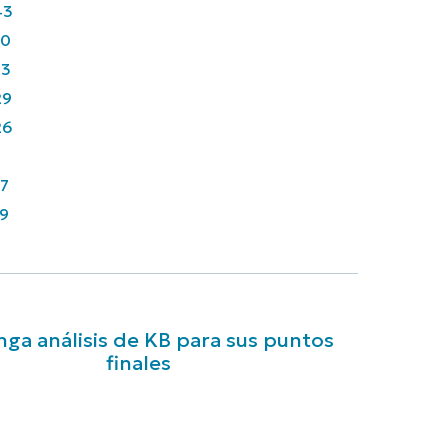
43
90
33
29
26
7
9
ga análisis de KB para sus puntos
finales