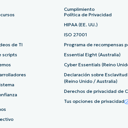
Cumplimiento
ecursos
Política de Privacidad
HIPAA (EE. UU.)
ISO 27001
deos de TI
Programa de recompensas po
e scripts
Essential Eight (Australia)
demos
Cyber Essentials (Reino Unid
arrolladores
Declaración sobre Esclavitu
(Reino Unido / Australia)
sistema
Derechos de privacidad de Ca
onfianza
Tus opciones de privacidad
mos
rectivo