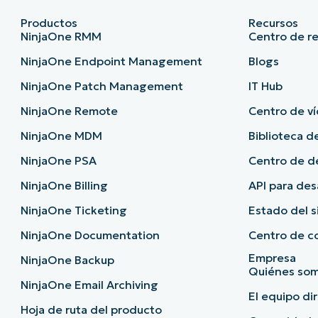
Productos
Recursos
NinjaOne RMM
Centro de r
NinjaOne Endpoint Management
Blogs
NinjaOne Patch Management
IT Hub
NinjaOne Remote
Centro de ví
NinjaOne MDM
Biblioteca d
NinjaOne PSA
Centro de 
NinjaOne Billing
API para des
NinjaOne Ticketing
Estado del 
NinjaOne Documentation
Centro de c
Empresa
NinjaOne Backup
Quiénes so
NinjaOne Email Archiving
El equipo di
Hoja de ruta del producto