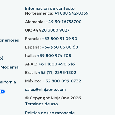
Información de contacto
Norteamérica:
+1 888 542-8339
Alemania:
+49 30-76758700
UK: +44
20 3880 9027
Francia:
+33 800 91 09 90
r errores
España:
+34 930 03 80 68
Italia:
+39 800 974 708
o)
APAC:
+61 1800 490 516
d Moderna
Brasil:
+55 (11) 2395-1802
México:
+ 52 800-099-0732
lifornia
sales@ninjaone.com
© Copyright NinjaOne 2026
Términos de uso
Política de uso razonable