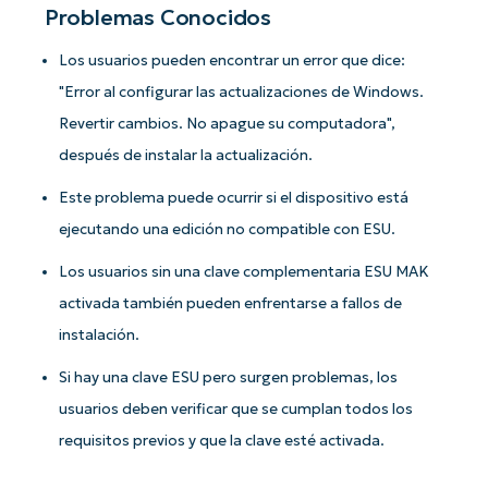
Problemas Conocidos
Los usuarios pueden encontrar un error que dice:
"Error al configurar las actualizaciones de Windows.
Revertir cambios. No apague su computadora",
después de instalar la actualización.
Este problema puede ocurrir si el dispositivo está
ejecutando una edición no compatible con ESU.
Los usuarios sin una clave complementaria ESU MAK
activada también pueden enfrentarse a fallos de
instalación.
Si hay una clave ESU pero surgen problemas, los
¡Empiece con los análisis de KB
usuarios deben verificar que se cumplan todos los
basados en IA de NinjaOne!
requisitos previos y que la clave esté activada.
First
and
last