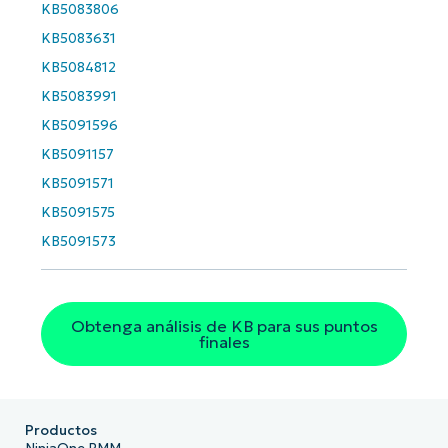
KB5083806
KB5083631
KB5084812
KB5083991
KB5091596
KB5091157
KB5091571
KB5091575
KB5091573
Obtenga análisis de KB para sus puntos
finales
Productos