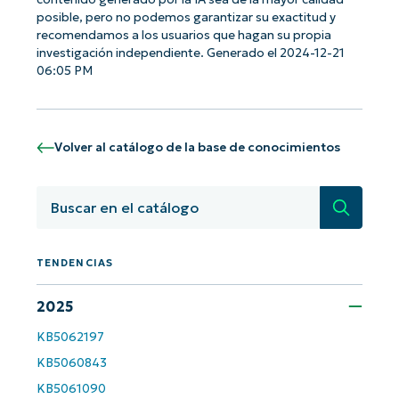
posible, pero no podemos garantizar su exactitud y
recomendamos a los usuarios que hagan su propia
investigación independiente. Generado el 2024-12-21
06:05 PM
¡Empiece con los análisis de KB
basados en IA de NinjaOne!
First
and
last
Volver al catálogo de la base de conocimientos
name*
Business
email*
Búsqued
Phone
number*
TENDENCIAS
2025
País
KB5062197
KB5060843
Company
name*
KB5061090