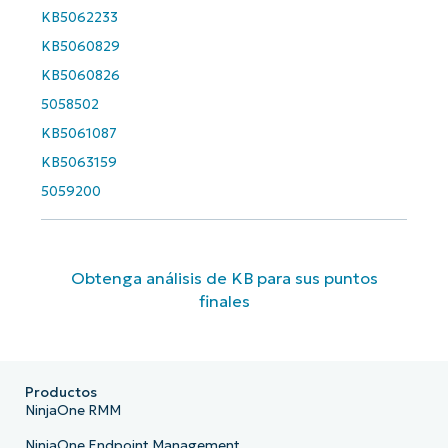
KB5062233
KB5060829
KB5060826
5058502
KB5061087
KB5063159
5059200
Obtenga análisis de KB para sus puntos
finales
Productos
NinjaOne RMM
NinjaOne Endpoint Management