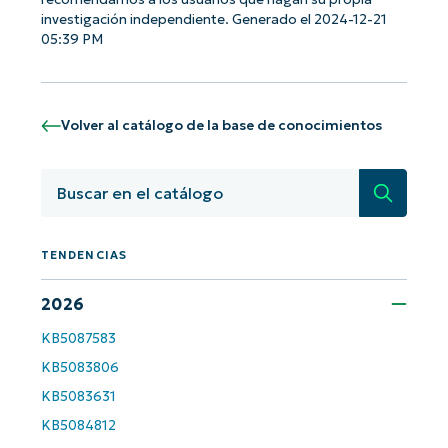
investigación independiente. Generado el 2024-12-21
05:39 PM
¡Empiece con los análisis de KB
basados en IA de NinjaOne!
Volver al catálogo de la base de conocimientos
First
and
last
Búsqued
name*
Business
email*
TENDENCIAS
Phone
number*
2026
País
KB5087583
KB5083806
Company
KB5083631
name*
KB5084812