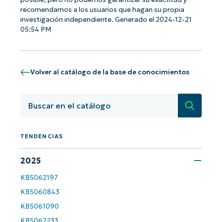
¡Empiece con los análisis de KB
recomendamos a los usuarios que hagan su propia
investigación independiente. Generado el 2024-12-21
basados en IA de NinjaOne!
05:54 PM
First
and
last
name*
Business
Volver al catálogo de la base de conocimientos
email*
Búsqued
Phone
number*
TENDENCIAS
País
2025
Company
name*
KB5062197
KB5060843
KB5061090
Consentimiento
Al enviar este formulario, acepto que me contacten por correo
electrónico o teléfono para recibir información sobre
KB5062233