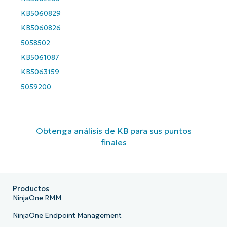
productos, ofertas y eventos de NinjaOne. Entiendo que mis
datos personales serán tratados de acuerdo con el
aviso de
KB5060829
privacidad
de NinjaOne y que puedo cancelar la suscripción
KB5060826
en cualquier momento.
5058502
KB5061087
KB5063159
5059200
Obtenga análisis de KB para sus puntos
finales
Productos
NinjaOne RMM
NinjaOne Endpoint Management