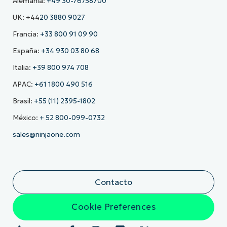
Alemania:
+49 30-76758700
UK: +44
20 3880 9027
Francia:
+33 800 91 09 90
España:
+34 930 03 80 68
Italia:
+39 800 974 708
APAC:
+61 1800 490 516
Brasil:
+55 (11) 2395-1802
México:
+ 52 800-099-0732
sales@ninjaone.com
Contacto
Cookie Preferences