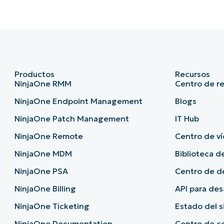
Productos
Recursos
NinjaOne RMM
Centro de r
NinjaOne Endpoint Management
Blogs
NinjaOne Patch Management
IT Hub
NinjaOne Remote
Centro de ví
NinjaOne MDM
Biblioteca d
NinjaOne PSA
Centro de 
NinjaOne Billing
API para des
NinjaOne Ticketing
Estado del 
NinjaOne Documentation
Centro de c