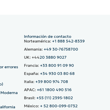
Información de contacto
Norteamérica:
+1 888 542-8339
Alemania:
+49 30-76758700
UK: +44
20 3880 9027
Francia:
+33 800 91 09 90
r errores
España:
+34 930 03 80 68
Italia:
+39 800 974 708
o)
APAC:
+61 1800 490 516
d Moderna
Brasil:
+55 (11) 2395-1802
México:
+ 52 800-099-0732
lifornia