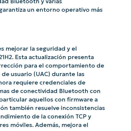
dad Bluetooth y varias
 garantiza un entorno operativo más
s mejorar la seguridad y el
1H2. Esta actualización presenta
corrección para el comportamiento de
 de usuario (UAC) durante las
ce con los análisis de KB basados en IA de Ni
hora requiere credenciales de
First
and
mas de conectividad Bluetooth con
last
name*
 particular aquellos con firmware a
Business
email*
ación también resuelve inconsistencias
rendimiento de la conexión TCP y
Phone
ores móviles. Además, mejora el
number*