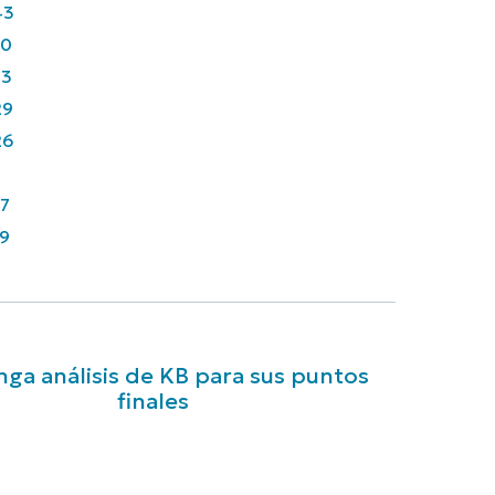
43
90
33
29
26
7
9
ga análisis de KB para sus puntos
finales