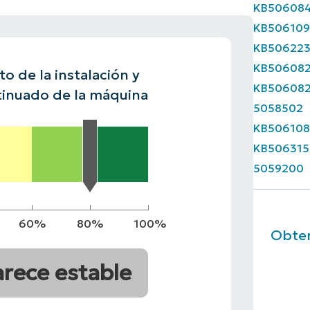
KB50608
 UNA DEMO
KB50610
DEMO
 UNA DEMO
RUTA DEL PRODUCTO
KB50622
 UNA DEMO
KB50608
o de la instalación y
KB50608
inuado de la máquina
5058502
KB506108
KB506315
5059200
60%
80%
100%
Obten
arece estable