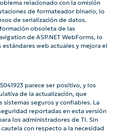
roblema relacionado con la omisión
Phone
number*
utaciones de formateador binario, lo
sos de serialización de datos.
País
información obsoleta de las
avigation de ASP.NET WebForms, lo
Company
name*
s estándares web actuales y mejora el
.
5041923 parece ser positivo, y los
lativa de la actualización, que
s sistemas seguros y confiables. La
seguridad reportadas en esta versión
para los administradores de TI. Sin
cautela con respecto a la necesidad