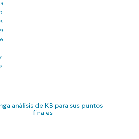
43
0
3
9
6
7
9
ga análisis de KB para sus puntos
finales