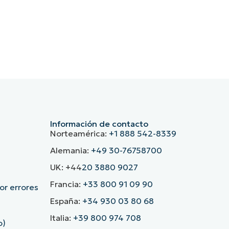
Información de contacto
Norteamérica:
+1 888 542-8339
Alemania:
+49 30-76758700
UK: +44
20 3880 9027
Francia:
+33 800 91 09 90
r errores
España:
+34 930 03 80 68
Italia:
+39 800 974 708
o)