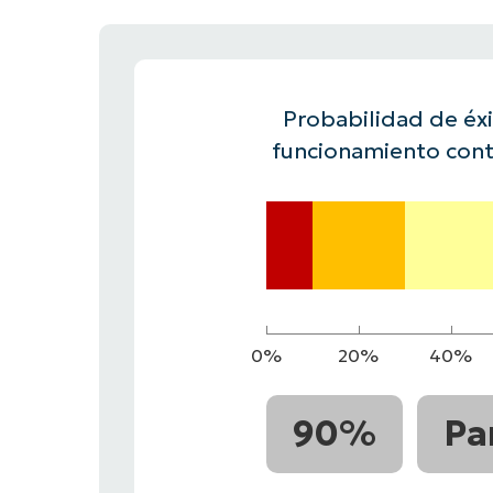
CONTACTO DE VENTAS
MIR
CONTACTO DE VENTAS
CONTACTO DE VENTAS
MIRA UNA 
MIR
CONTACTO DE VENTAS
MIR
PLATAFORMA
Probabilidad de éxit
funcionamiento cont
0%
20%
40%
90%
Pa