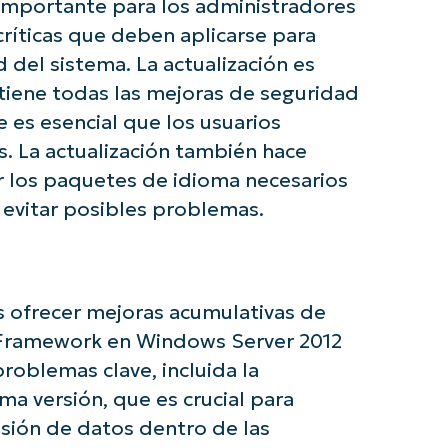
 importante para los administradores
 críticas que deben aplicarse para
 del sistema. La actualización es
ntiene todas las mejoras de seguridad
 es esencial que los usuarios
. La actualización también hace
ar los paquetes de idioma necesarios
a evitar posibles problemas.
e con los análisis de KB basados en IA de N
s ofrecer mejoras acumulativas de
First
T Framework en Windows Server 2012
and
last
problemas clave, incluida la
name*
Business
tima versión, que es crucial para
email*
sión de datos dentro de las