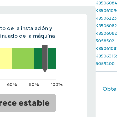
KB50608
A UNA DEMO
KB506109
DEMO
A UNA DEMO
RUTA DEL PRODUCTO
A UNA DEMO
KB506223
KB506082
o de la instalación y
KB506082
inuado de la máquina
5058502
KB506108
KB506315
5059200
60%
80%
100%
Obten
rece estable