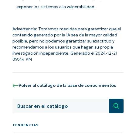
exponer los sistemas a la vulnerabilidad.
Advertencia: Tomamos medidas para garantizar que el
contenido generado por la IA sea de la mayor calidad
posible, pero no podemos garantizar su exactitud y
¡Empiece con los análisis de KB
recomendamos a los usuarios que hagan su propia
basados en IA de NinjaOne!
investigación independiente. Generado el 2024-12-21
First
09:44 PM
and
last
name*
Business
email*
Volver al catálogo de la base de conocimientos
Phone
Búsqued
number*
País
TENDENCIAS