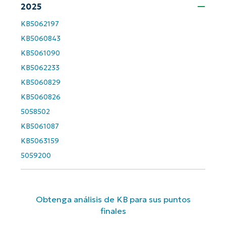
2025
Company
name*
KB5062197
KB5060843
KB5061090
KB5062233
KB5060829
KB5060826
5058502
KB5061087
KB5063159
5059200
Obtenga análisis de KB para sus puntos
finales