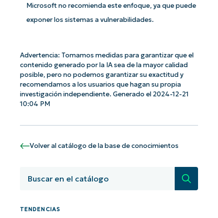
Microsoft no recomienda este enfoque, ya que puede
exponer los sistemas a vulnerabilidades.
Advertencia: Tomamos medidas para garantizar que el
contenido generado por la IA sea de la mayor calidad
¡Empiece con los análisis de KB
posible, pero no podemos garantizar su exactitud y
recomendamos a los usuarios que hagan su propia
basados en IA de NinjaOne!
investigación independiente. Generado el 2024-12-21
First
and
10:04 PM
last
name*
Business
email*
Volver al catálogo de la base de conocimientos
Phone
number*
Búsqued
País
TENDENCIAS