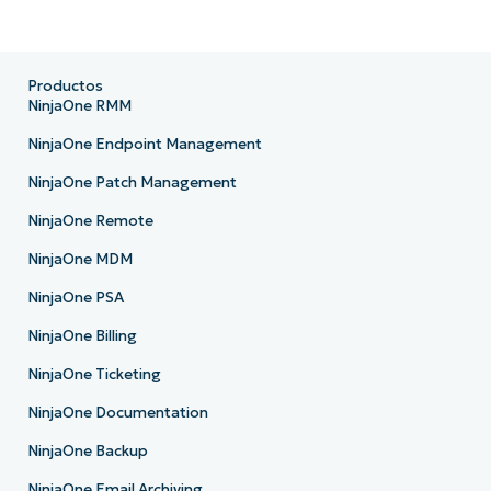
Productos
NinjaOne RMM
NinjaOne Endpoint Management
NinjaOne Patch Management
NinjaOne Remote
NinjaOne MDM
NinjaOne PSA
NinjaOne Billing
NinjaOne Ticketing
NinjaOne Documentation
NinjaOne Backup
NinjaOne Email Archiving