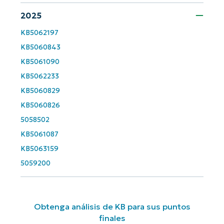
2025
Company
name*
KB5062197
KB5060843
KB5061090
KB5062233
KB5060829
KB5060826
5058502
KB5061087
KB5063159
5059200
Obtenga análisis de KB para sus puntos
finales