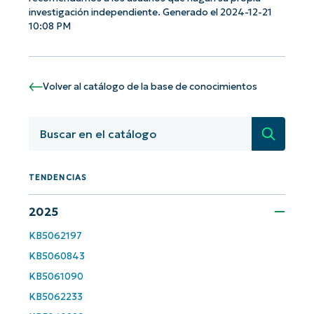
investigación independiente. Generado el 2024-12-21
Phone
10:08 PM
number*
País
Volver al catálogo de la base de conocimientos
Company
name*
Búsqued
TENDENCIAS
2025
KB5062197
KB5060843
KB5061090
KB5062233