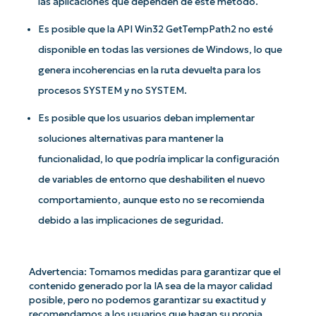
las aplicaciones que dependen de este método.
Es posible que la API Win32 GetTempPath2 no esté
disponible en todas las versiones de Windows, lo que
genera incoherencias en la ruta devuelta para los
procesos SYSTEM y no SYSTEM.
Es posible que los usuarios deban implementar
soluciones alternativas para mantener la
funcionalidad, lo que podría implicar la configuración
de variables de entorno que deshabiliten el nuevo
comportamiento, aunque esto no se recomienda
¡Empiece con los análisis de KB
debido a las implicaciones de seguridad.
basados en IA de NinjaOne!
First
and
last
name*
Advertencia: Tomamos medidas para garantizar que el
contenido generado por la IA sea de la mayor calidad
Business
email*
posible, pero no podemos garantizar su exactitud y
recomendamos a los usuarios que hagan su propia