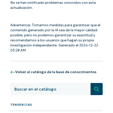
No se han notificado problemas conocidos con esta
actualización.
Advertencia: Tomamos medidas para garantizar que el
contenido generado por la IA sea de la mayor calidad
posible, pero no podemos garantizar su exactitud y
¡Empiece con los análisis de KB
recomendamos a los usuarios que hagan su propia
basados en IA de NinjaOne!
investigación independiente. Generado el 2024-12-22
First
03:28 AM
and
last
name*
Business
email*
Volver al catálogo de la base de conocimientos
Phone
Búsqued
number*
País
TENDENCIAS