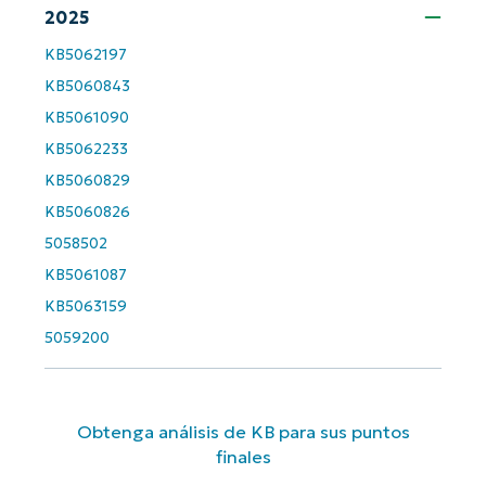
2025
Company
name*
KB5062197
KB5060843
KB5061090
KB5062233
KB5060829
KB5060826
5058502
KB5061087
KB5063159
5059200
Obtenga análisis de KB para sus puntos
finales