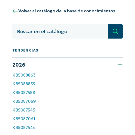
number*
Volver al catálogo de la base de conocimientos
País
Búsqued
Company
name*
TENDENCIAS
2026
KB5088863
KB5088859
KB5087588
KB5087059
KB5087545
KB5087061
KB5087544