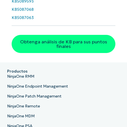
KB5089593
KB5087068
KB5087063
Obtenga análisis de KB para sus puntos
finales
Productos
NinjaOne RMM
NinjaOne Endpoint Management
NinjaOne Patch Management
NinjaOne Remote
NinjaOne MDM
NinjaOne PSA