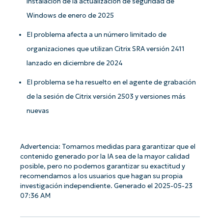
instalación de la actualización de seguridad de
Windows de enero de 2025
El problema afecta a un número limitado de
organizaciones que utilizan Citrix SRA versión 2411
lanzado en diciembre de 2024
El problema se ha resuelto en el agente de grabación
de la sesión de Citrix versión 2503 y versiones más
nuevas
¡Empiece con los análisis de KB
basados en IA de NinjaOne!
Advertencia: Tomamos medidas para garantizar que el
contenido generado por la IA sea de la mayor calidad
First
and
posible, pero no podemos garantizar su exactitud y
last
recomendamos a los usuarios que hagan su propia
name*
investigación independiente. Generado el 2025-05-23
Business
email*
07:36 AM
Phone