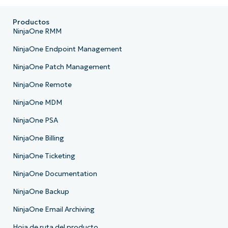
Productos
NinjaOne RMM
NinjaOne Endpoint Management
NinjaOne Patch Management
NinjaOne Remote
NinjaOne MDM
NinjaOne PSA
NinjaOne Billing
NinjaOne Ticketing
NinjaOne Documentation
NinjaOne Backup
NinjaOne Email Archiving
Hoja de ruta del producto