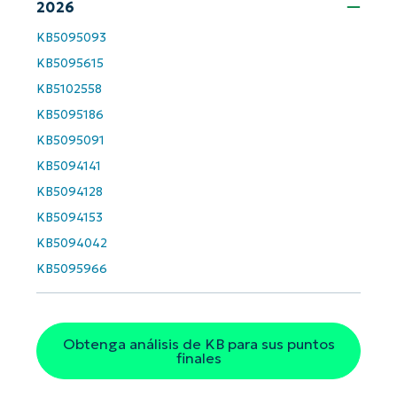
2026
Company
name*
KB5095093
KB5095615
KB5102558
KB5095186
KB5095091
KB5094141
KB5094128
KB5094153
KB5094042
KB5095966
Obtenga análisis de KB para sus puntos
finales