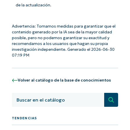
de la actualización.
Advertencia: Tomamos medidas para garantizar que el
contenido generado por la IA sea de la mayor calidad
posible, pero no podemos garantizar su exactitud y
recomendamos a los usuarios que hagan su propia
¡Empiece con los análisis de KB
investigación independiente. Generado el 2026-06-30
07:19 PM
basados en IA de NinjaOne!
First
and
last
name*
Volver al catálogo de la base de conocimientos
Business
email*
Búsqued
Phone
number*
País
TENDENCIAS