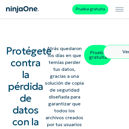
Prueba gratuita
Protégete
Atrás quedaron
Ve
Prueba
los días en que
gratuita
contra
temías perder
tus datos,
la
gracias a una
pérdida
solución de copia
de seguridad
de
diseñada para
garantizar que
datos
todos los
archivos creados
con la
por tus usuarios