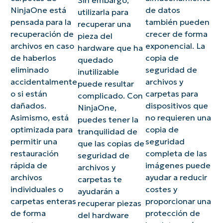
Sin embargo,
NinjaOne
está
de datos
utilizarla para
pensada para la
también pueden
recuperar una
recuperación de
crecer de forma
pieza del
archivos en caso
exponencial. La
hardware que ha
de haberlos
copia de
quedado
eliminado
seguridad de
inutilizable
accidentalmente
archivos y
puede resultar
o si están
carpetas para
complicado. Con
dañados.
dispositivos que
NinjaOne
,
Asimismo, está
no requieren una
puedes tener la
optimizada para
copia de
tranquilidad de
permitir una
seguridad
que las copias de
restauración
completa de las
seguridad de
rápida de
imágenes puede
archivos y
archivos
ayudar a reducir
carpetas te
individuales o
costes y
ayudarán a
carpetas enteras
proporcionar una
recuperar piezas
de forma
protección de
del hardware