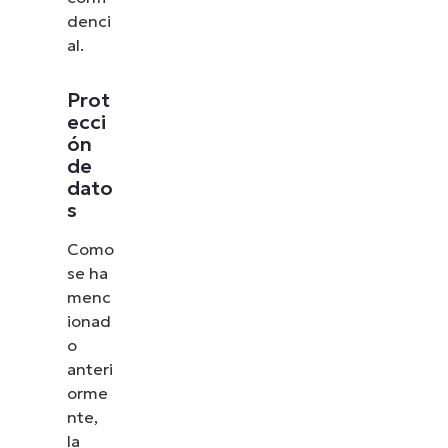
denci
al.
Prot
ecci
ón
de
dato
s
Como
se ha
menc
ionad
o
anteri
orme
nte,
la