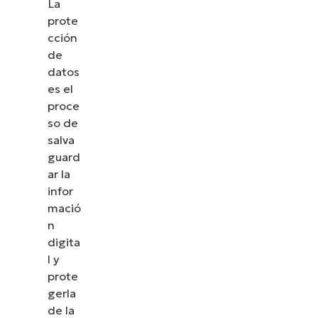
La
prote
cción
de
datos
es el
proce
so de
salva
guard
ar la
infor
mació
n
digita
l y
prote
gerla
de la