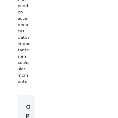
pued
en
acce
der a
sus
datos
impor
tante
s en
cualq
uier
mom
ento.
O
p