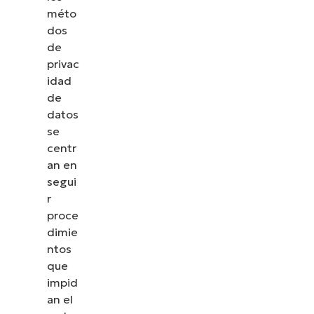
méto
dos
de
privac
idad
de
datos
se
centr
an en
segui
r
proce
dimie
ntos
que
impid
an el