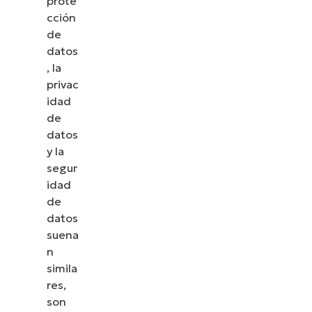
prote
cción
de
datos
, la
privac
idad
de
datos
y la
segur
idad
de
datos
suena
n
simila
res,
son