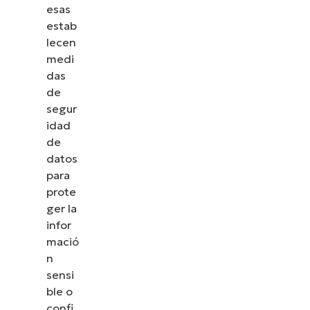
esas
estab
lecen
medi
das
de
segur
idad
de
datos
para
prote
ger la
infor
mació
n
sensi
ble o
confi