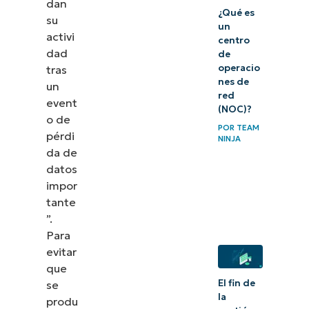
dan
¿Qué es
su
un
activi
centro
dad
de
operacio
tras
nes de
un
red
event
(NOC)?
o de
POR
TEAM
pérdi
NINJA
da de
datos
impor
tante
”.
Para
evitar
que
El fin de
se
la
produ