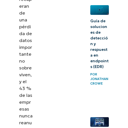
eran
Cómo
de
una
elegir un
Guía de
pérdi
solucion
software
es de
da de
de
detecció
datos
n y
protección
impor
respuest
de datos
tante
a en
no
endpoint
Protege
s (EDR)
sobre
viven,
tus datos
POR
JONATHAN
y el
con la
CROWE
43 %
protección
de las
de datos
empr
esas
nunca
reanu