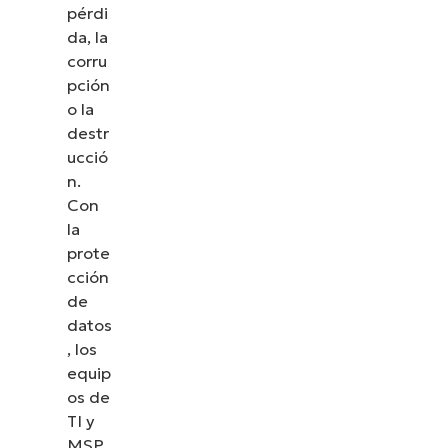
pérdi
da, la
corru
pción
o la
destr
ucció
n.
Con
la
prote
cción
de
datos
, los
equip
os de
TI y
MSP