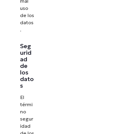
mal
uso
de los
datos
.
Seg
urid
ad
de
los
dato
s
El
térmi
no
segur
idad
de los