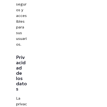
segur
os y
acces
ibles
para
sus
usuari
os.
Priv
acid
ad
de
los
dato
s
La
privac