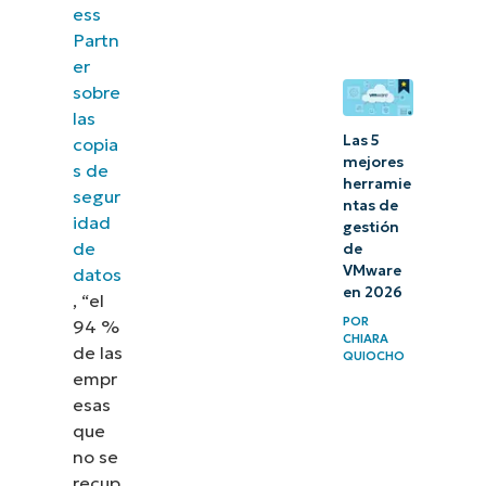
ess
datos?
Partn
er
¿Cómo
sobre
funciona la
las
protección
Las 5
copia
mejores
de datos?
s de
herramie
segur
ntas de
Tres tipos
idad
gestión
de
de
de
VMware
datos
protección
en 2026
, “el
de datos
POR
94 %
CHIARA
de las
Cinco
QUIOCHO
empr
métodos
esas
de
que
protección
no se
recup
de datos