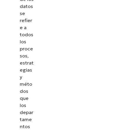
datos
se
refier
e a
todos
los
proce
sos,
estrat
egias
y
méto
dos
que
los
depar
tame
ntos