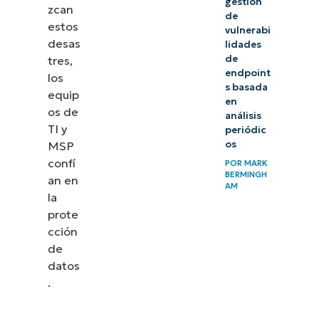
gestión
zcan
de
estos
vulnerabi
desas
lidades
de
tres,
endpoint
los
s basada
equip
en
os de
análisis
TI y
periódic
os
MSP
confí
POR
MARK
BERMINGH
an en
AM
la
prote
cción
de
datos
.