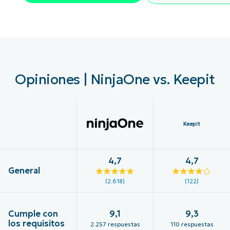
Opiniones | NinjaOne vs. Keepit
Keepit
4,7
4,7
General
(2.618)
(122)
Cumple con
9,1
9,3
los requisitos
2.257 respuestas
110 respuestas