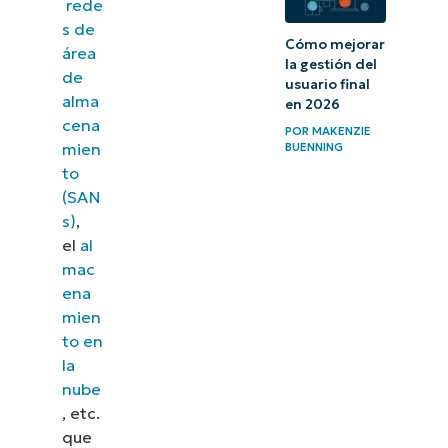
rede
s de
Cómo mejorar
área
la gestión del
de
usuario final
alma
en 2026
cena
POR
MAKENZIE
mien
BUENNING
to
(SAN
s)
,
el
al
mac
ena
mien
to en
la
nube
, etc.
que