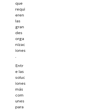
que
requi
eren
las
gran
des
orga
nizac
iones
.
Entr
e las
soluc
iones
más
com
unes
para