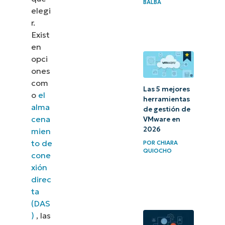
BALBA
elegi
r.
Exist
en
opci
ones
com
Las 5 mejores
o
el
herramientas
alma
de gestión de
cena
VMware en
2026
mien
to de
POR
CHIARA
QUIOCHO
cone
xión
direc
ta
(DAS
)
, las