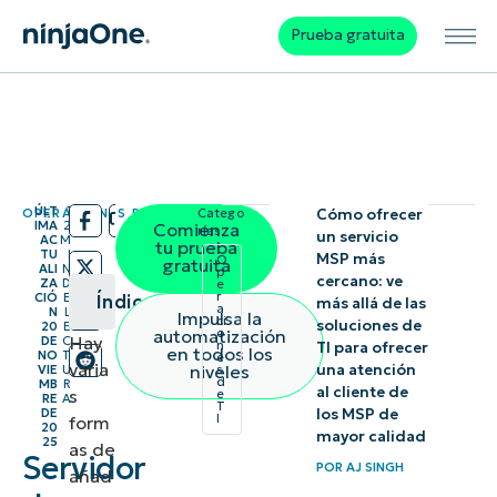
Prueba gratuita
ÚLT
1
OPERACIONES DE TI
Catego
Cómo ofrecer
/
/
IMA
2
Comienza
rías:
un servicio
AC
M
tu prueba
TU
I
MSP más
O
gratuita
ALI
N
p
cercano: ve
ZA
D
e
r
CIÓ
E
Índice
más allá de las
a
N
L
Impulsa la
ci
soluciones de
20
E
automatización
o
Hay
DE
C
n
Resumen
TI para ofrecer
en todos los
NO
T
e
varia
niveles
una atención
VIE
U
s
instantáneo
d
MB
R
al cliente de
s
e
RE
A
T
DE
los MSP de
I
form
20
¿Qué es
mayor calidad
25
as de
Servidor
un
POR
AJ SINGH
añad
servidor?