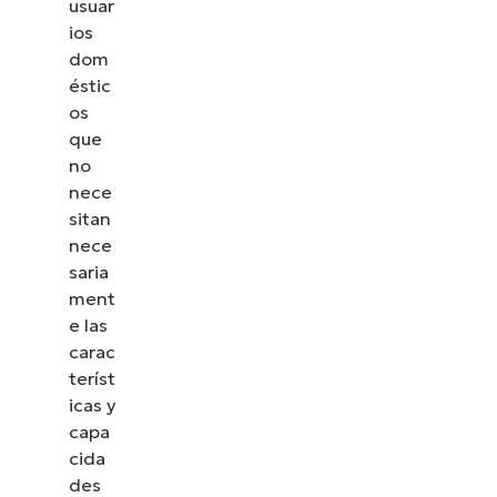
usuar
ios
dom
éstic
os
que
no
nece
sitan
nece
saria
ment
e las
carac
teríst
icas y
capa
cida
des