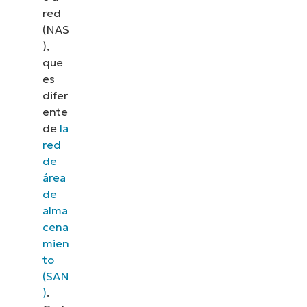
red
(NAS
),
que
es
difer
ente
de
la
red
de
área
de
alma
cena
mien
to
(SAN
)
.