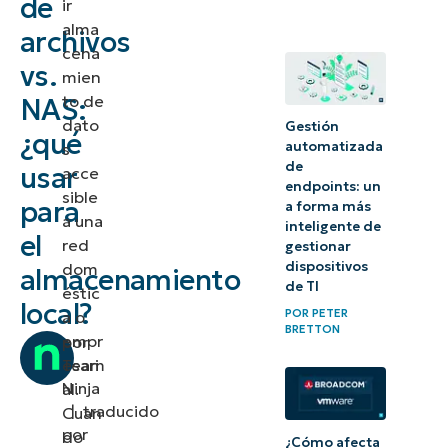
de
ir
alma
archivos
¿Qué es el
cena
vs.
almacenamiento
mien
to de
NAS:
conectado a la
dato
Gestión
red (NAS)?
¿qué
automatizada
s
de
usar
acce
NAS vs.
endpoints: un
sible
para
servidor
a forma más
a una
inteligente de
de
el
red
gestionar
archivos
dispositivos
dom
almacenamiento
de TI
éstic
para
local?
POR
PETER
a o
empresas
BRETTON
empr
por
pequeñas
esari
Team
Ninja
al.
Cómo
|
traducido
Cuan
elegir
por
do
¿Cómo afecta