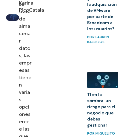
entre
Karina
se
la adquisición
PicoCatala
un NAS
de VMware
trata
por parte de
de
y un
Broadcom a
alma
servidor
los usuarios?
cena
de
POR
LAUREN
r
BALLEJOS
archivos
dato
s, las
Conclusión
empr
esas
tiene
n
varia
TI en la
s
sombra: un
opci
riesgo para el
negocio que
ones
debes
entr
gestionar
e las
POR
MIGUELITO
que