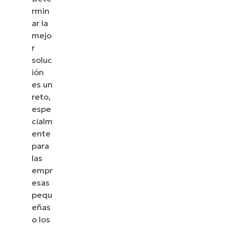
rmin
ar la
mejo
r
soluc
ión
es un
reto,
espe
cialm
ente
para
las
empr
esas
pequ
eñas
o los