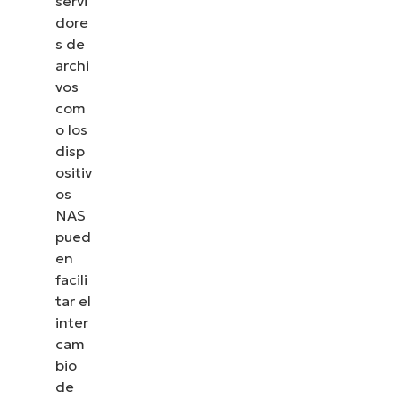
servi
dore
s de
archi
vos
com
o los
disp
ositiv
os
NAS
pued
en
facili
tar el
inter
cam
bio
de