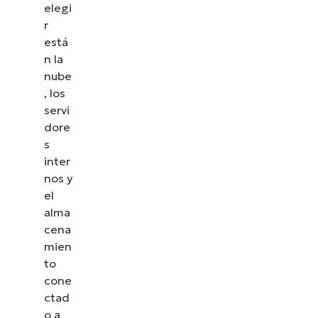
elegi
r
está
n la
nube
, los
servi
dore
s
inter
nos y
el
alma
cena
mien
to
cone
ctad
o a