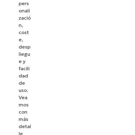
pers
onali
zació
n,
cost
e,
desp
liegu
e y
facili
dad
de
uso.
Vea
mos
con
más
detal
le