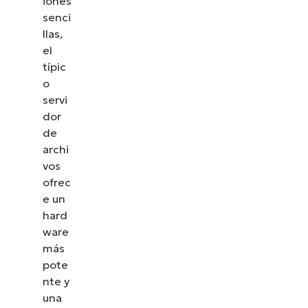
iones
senci
llas,
el
típic
o
servi
dor
de
archi
vos
ofrec
e un
hard
ware
más
pote
nte y
una