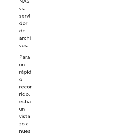
NAS
vs.
servi
dor
de
archi
vos.
Para
un
rápid
o
recor
rido,
echa
un
vista
zo a
nues