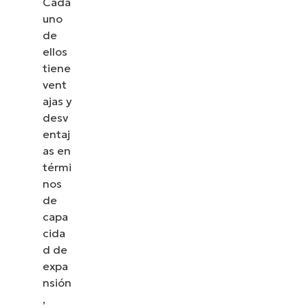
Cada
uno
de
ellos
tiene
vent
ajas y
desv
entaj
as en
térmi
nos
de
capa
cida
d de
expa
nsión
,