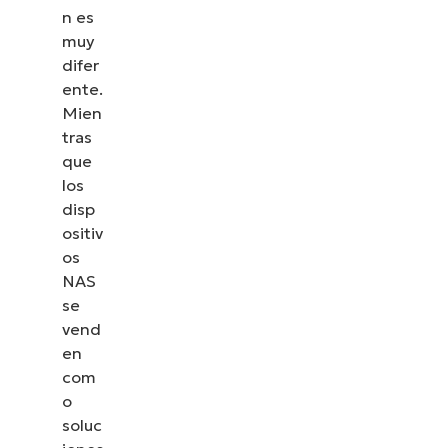
n es
muy
difer
ente.
Mien
tras
que
los
disp
ositiv
os
NAS
se
vend
en
com
o
soluc