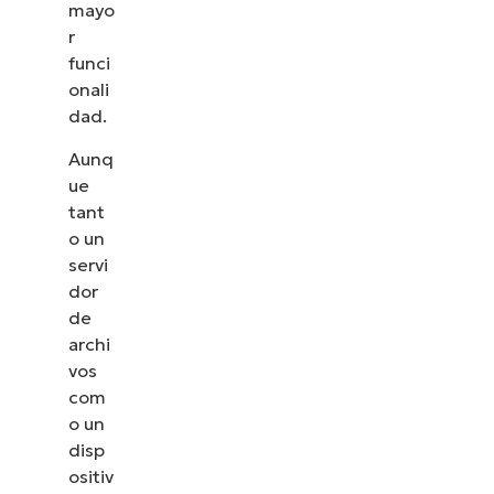
mayo
r
funci
onali
dad.
Aunq
ue
tant
o un
servi
dor
de
archi
vos
com
o un
disp
ositiv