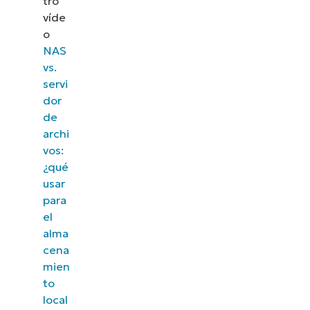
tro
víde
o
NAS
vs.
servi
dor
de
archi
vos:
¿qué
usar
para
el
Descubre NinjaOne en
alma
cena
acción
mien
to
Explora nuestras demos bajo demanda y descubre
local