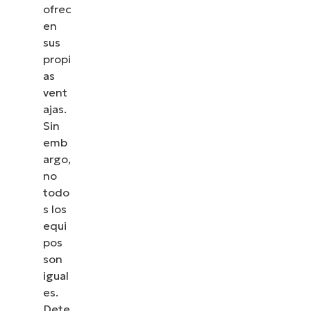
ofrec
en
sus
propi
as
vent
ajas.
Sin
emb
argo,
no
todo
s los
equi
pos
son
igual
es.
Dete