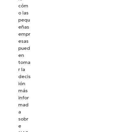
cóm
o las
pequ
eñas
empr
esas
pued
en
toma
r la
decis
ión
más
infor
mad
a
sobr
e