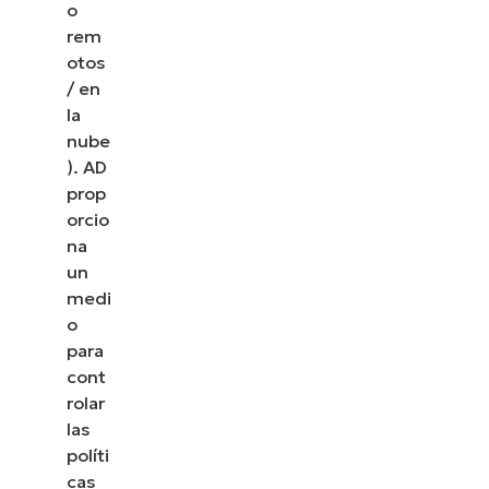
o
rem
otos
/ en
la
nube
). AD
prop
orcio
na
un
medi
o
para
cont
rolar
las
políti
cas