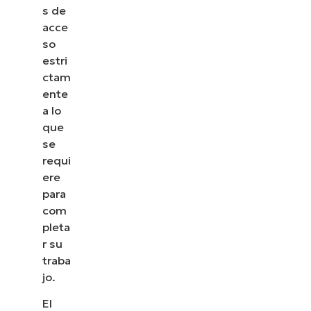
s de
acce
so
estri
ctam
ente
a lo
que
se
requi
ere
para
com
pleta
r su
traba
jo.
El