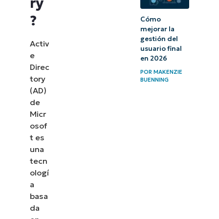
ry
Active
?
Cómo
Directory:
mejorar la
comprar
gestión del
Activ
usuario final
o
e
en 2026
Direc
construir
POR
MAKENZIE
tory
BUENNING
Conectarse a
(AD)
de
Active
Micr
Directory
osof
remotamente
t es
usando
una
NinjaOne
tecn
ologí
Despliegue
a
basa
herramientas
da
remotas con