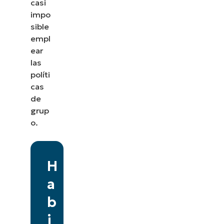
casi
impo
sible
empl
ear
las
políti
cas
de
grup
o.
H
a
b
i