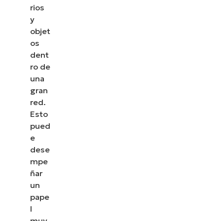
rios
y
objet
os
dent
ro de
una
gran
red.
Esto
pued
e
dese
mpe
ñar
un
pape
l
muy