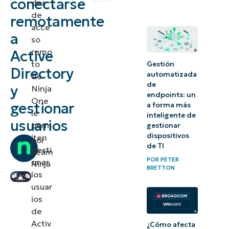
conectarse
des
de
remotamente
Active
acce
a
Directory
so
remo
Active
y la
to
Gestión
Política
Directory
automatizada
de
de Grupo
de
y
Ninja
endpoints: un
One
gestionar
Habilita el
a forma más
le
inteligente de
acceso
usuarios
perm
gestionar
remoto a
dispositivos
iten
por
de TI
gesti
Active
Team
POR
PETER
onar
Ninja
Directory sin
BRETTON
los
comprometer
usuar
la seguridad.
ios
de
Su
Activ
¿Cómo afecta