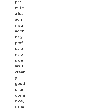
per
mite
a los
admi
nistr
ador
es y
prof
esio
nale
s de
las TI
crear
y
gesti
onar
domi
nios,
usua