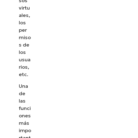
sos
virtu
ales,
los
per
miso
s de
los
usua
rios,
etc.
Una
de
las
funci
ones
más
impo
rtant