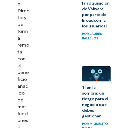
historia
e
la adquisición
de VMware
Direc
Gestión
por parte de
tory
Broadcom a
remota
de
los usuarios?
form
de
POR
LAUREN
a
BALLEJOS
Active
remo
Directory
ta
con
¿Existe
el
una
bene
interfaz
ficio
web
añad
TI en la
ido
sombra: un
para el
riesgo para el
de
AD?
negocio que
más
debes
funci
El Active
gestionar
ones
Directory
POR
MIGUELITO
y