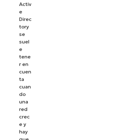
Activ
e
Direc
tory
se
suel
e
tene
r en
cuen
ta
cuan
do
una
red
crec
e y
hay
que