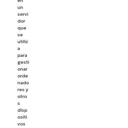
en
funcionalidad
un
completa
servi
para
dor
que
diagnosticar
se
y resolver
utiliz
problemas
a
de AD más
para
rápidamente.
gesti
onar
Más allá
orde
nado
del AD: las
res y
alternativas
otro
modernas
s
de gestión
disp
ositi
vos