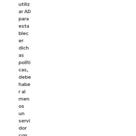
utiliz
ar AD
para
esta
blec
er
dich
as
políti
cas,
debe
habe
r al
men
os
un
servi
dor
con