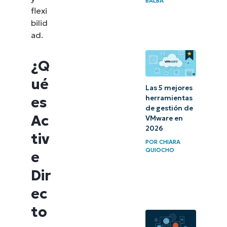
BALBA
basado
flexi
en la
bilid
ad.
nube
Gestión
¿Q
de
ué
Las 5 mejores
usuarios
herramientas
es
de Azure
de gestión de
Ac
Active
VMware en
2026
Directory
tiv
POR
CHIARA
QUIOCHO
e
¿Podemos
trasladar
Dir
el Active
ec
Directory
to
a la nube?