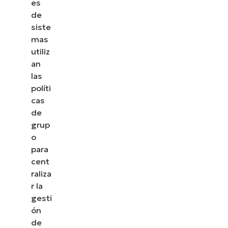
es
de
siste
mas
utiliz
an
las
políti
cas
de
grup
o
para
cent
raliza
r la
gesti
ón
de