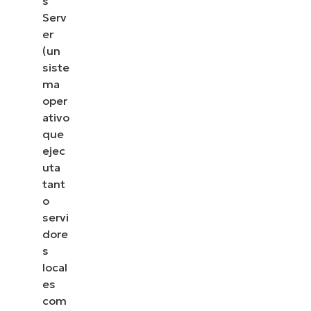
s
Serv
er
(un
siste
ma
oper
ativo
que
ejec
uta
tant
o
servi
dore
s
local
es
com