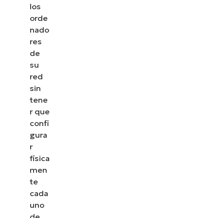
los
orde
nado
res
de
su
red
sin
tene
r que
confi
gura
r
física
men
te
cada
uno
de