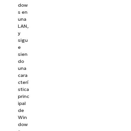
dow
s en
una
LAN,
y
sigu
e
sien
do
una
cara
cterí
stica
princ
ipal
de
Win
dow