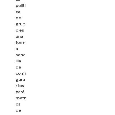
políti
ca
de
grup
o es
una
form
a
senc
illa
de
confi
gura
r los
pará
metr
os
de