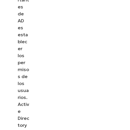
es
de
AD
es
esta
blec
er
los
per
miso
s de
los
usua
rios.
Activ
e
Direc
tory