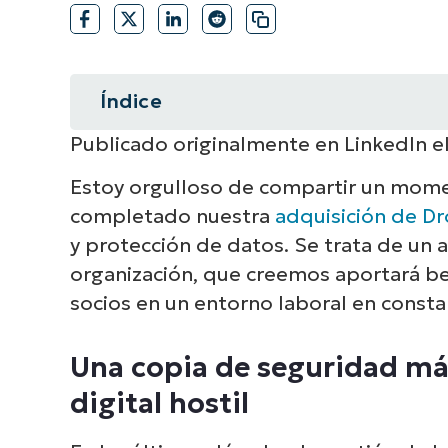
Índice
Publicado originalmente en LinkedIn el
Resumen instantáneo
Estoy orgulloso de compartir un mome
Una copia de seguridad más inteli
completado nuestra
adquisición de Dr
y protección de datos. Se trata de un
Una copia de seguridad más inteli
organización, que creemos aportará ben
¿Por qué Dropsuite, por qué ahor
socios en un entorno laboral en const
Una copia de seguridad má
digital hostil