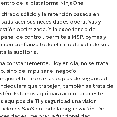
Descubre NinjaOne e
dentro de la plataforma NinjaOne.
acción
 cifrado sólido y la retención basada en
 satisfacer sus necesidades operativas y
stión optimizada. Y la experiencia de
plora nuestras demos bajo demanda y descu
o panel de control, permite a MSP, pymes y
 NinjaOne simplifica tareas de TI como la ge
con confianza todo el ciclo de vida de sus
dpoints, el parcheo, el MDM, la gestión de tic
a la auditoría.
mucho más.
ona constantemente. Hoy en día, no se trata
o, sino de impulsar el negocio
Explora las demos
unque el futuro de las copias de seguridad
ondequiera que trabajen, también se trata de
stén. Estamos aquí para acompañar este
s equipos de TI y seguridad una visión
icaciones SaaS en toda la organización. De
cesidades, mejorar la funcionalidad,