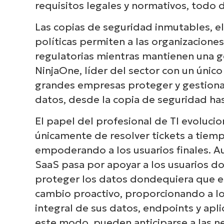
requisitos legales y normativos, todo 
Las copias de seguridad inmutables, el
políticas permiten a las organizaciones
regulatorias mientras mantienen una ge
Ex
NinjaOne, líder del sector con un únic
cómo
grandes empresas proteger y gestionar 
de en
datos, desde la copia de seguridad hast
El papel del profesional de TI evoluci
únicamente de resolver tickets a tiemp
empoderando a los usuarios finales. A
SaaS pasa por apoyar a los usuarios d
proteger los datos dondequiera que e
cambio proactivo, proporcionando a lo
integral de sus datos, endpoints y apl
este modo, pueden anticiparse a las ne