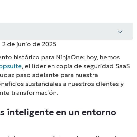
 2 de junio de 2025
nto histórico para NinjaOne: hoy, hemos
gente en un entorno digital hostil
opsuite
, el líder en copia de seguridad SaaS
 audaz paso adelante para nuestra
gente, una recuperación más sencilla
eficios sustanciales a nuestros clientes y
a?
ante transformación.
s inteligente en un entorno