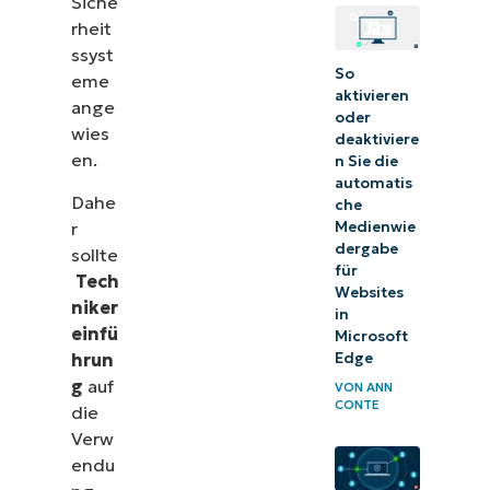
Siche
rheit
ssyst
So
eme
aktivieren
ange
oder
wies
deaktiviere
en.
n Sie die
automatis
Dahe
che
r
Medienwie
dergabe
sollte
für
Tech
Websites
L
Y
F
I
D
X
niker
in
i
o
a
n
i
-
einfü
Microsoft
n
u
c
s
s
t
hrun
Edge
k
t
e
t
c
w
g
auf
e
u
b
a
o
i
VON
ANN
CONTE
d
b
o
g
r
t
die
i
e
o
r
d
t
Verw
n
k
a
e
endu
-
-
m
r