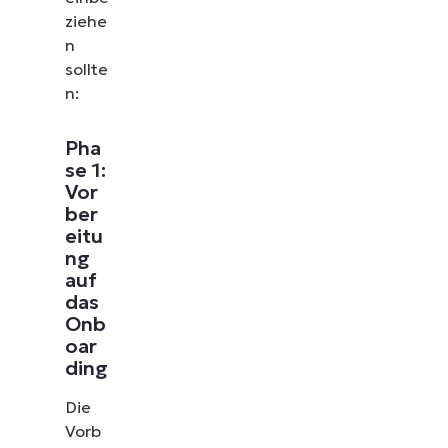
ziehe
n
sollte
n:
Pha
se 1:
Vor
ber
eitu
ng
auf
das
Onb
oar
ding
Die
Vorb