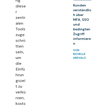
ng
i
f
Kunden
diese
n
verständlic
r
h über
zentr
MFA, SSO
alen
und
Tools
bedingten
Zugriff
zuge
informiere
schni
n
tten
VON
sein,
RICHELLE
um
AREVALO
die
Einfü
hrun
gszei
t zu
verkü
rzen,
kosts