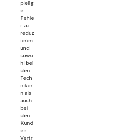
pielig
e
Fehle
r zu
reduz
ieren
und
sowo
hl bei
den
Tech
niker
n als
auch
bei
den
Kund
en
Vertr