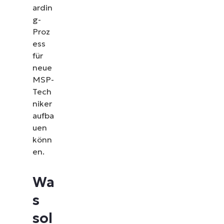
ardin
g-
Proz
ess
für
neue
MSP-
Tech
niker
aufba
uen
könn
en.
Wa
s
sol