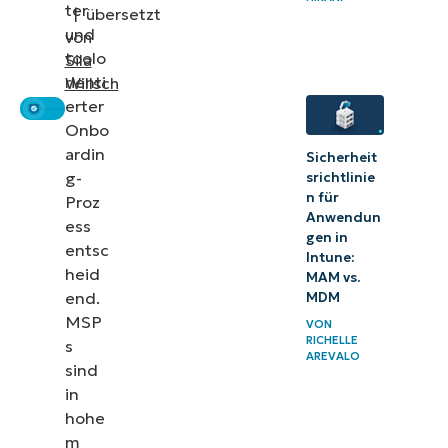
Ideen zur
ter
|
übersetzt
und
Integration
von
toolo
Sila
der
rienti
Willsch
NinjaOne-
erter
Plattform
Onbo
ardin
Onboarding,
Sicherheit
g-
srichtlinie
das
n für
Proz
Techniker
Anwendun
ess
gen in
(und
entsc
Intune:
heid
Vertrauen)
MAM vs.
end.
MDM
schafft
MSP
VON
RICHELLE
s
AREVALO
sind
in
hohe
m