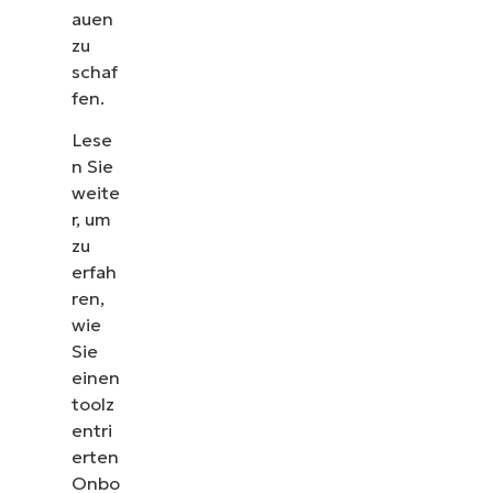
auen
zu
schaf
fen.
Lese
n Sie
weite
r, um
zu
erfah
ren,
wie
Sie
einen
toolz
entri
erten
Onbo