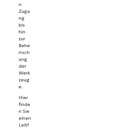
n
Zuga
ng
bis
hin
zur
Behe
rrsch
ung
der
Werk
zeug
e.
Hier
finde
n Sie
einen
Leitf