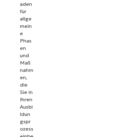
aden
für
allge
mein
e
Phas
en
und
Maß
nahm
en,
die
Sie in
Ihren
Ausbi
ldun
gspr
ozess
einbe