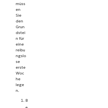
müss
en
Sie
den
Grun
dstei
n für
eine
reibu
ngslo
se
erste
Woc
he
lege
n.
B
e