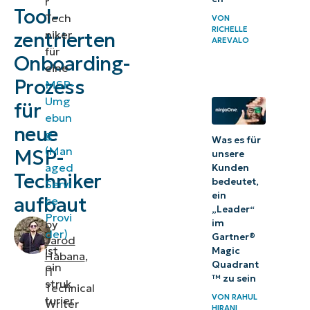
r
Tool-
⚠️
Tech
VON
RICHELLE
niker
zentrierten
Wichtige
AREVALO
für
Hinweise
Onboarding-
eine
Kerngedanken der
Prozess
MSP-
Umg
Vertrauensbildung
für
ebun
durch
neue
g
Was es für
werkzeugzentriertes
(Man
MSP-
unsere
Onboarding
aged
Kunden
Techniker
bedeutet,
Servi
Bewährte
ein
aufbaut
ce
Verfahren
„Leader“
Provi
im
by
für die
der)
Gartner®
Jarod
nachhaltige
ist
Magic
Habana
,
Quadrant
ein
Einführung
IT
™ zu sein
struk
von Tools
Technical
VON
RAHUL
turier
Writer
HIRANI