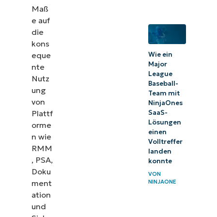
Maß
e auf
die
kons
Wie ein
eque
Major
nte
League
Nutz
Baseball-
ung
Team mit
von
NinjaOnes
SaaS-
Plattf
Lösungen
orme
einen
n wie
Volltreffer
RMM
landen
, PSA,
konnte
Doku
VON
ment
NINJAONE
ation
und