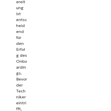
ereit
ung
ist
entsc
heid
end
für
den
Erfol
g des
Onbo
ardin
gs.
Bevor
der
Tech
niker
eintri
fft,