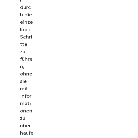
durc
h die
einze
lnen
Schri
tte
zu
führe
n,
ohne
sie
mit
Infor
mati
onen
zu
über
häufe