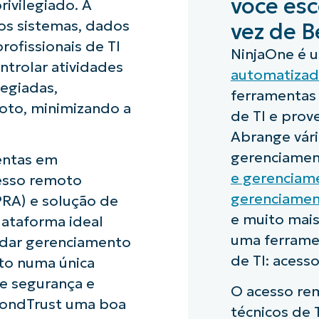
você es
ivilegiado. A
os sistemas, dados
vez de 
rofissionais de TI
NinjaOne é 
trolar atividades
automatizad
legiadas,
ferramentas
oto, minimizando a
de TI e prov
Abrange vár
gerenciamen
entas em
e gerenciam
cesso remoto
gerenciamen
PRA) e solução de
e muito mais
ataforma ideal
uma ferrame
idar gerenciamento
de TI: acess
oto numa única
e segurança e
O acesso re
yondTrust uma boa
técnicos de 