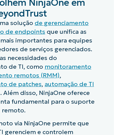
colhem NinjaOne em
BeyondTrust
uma solução
de gerenciamento
o de endpoints
que unifica as
 mais importantes para equipes
edores de serviços gerenciados.
ias necessidades do
to de TI, como
monitoramento
ento remotos (RMM)
,
to de patches
,
automação de TI
. Além disso, NinjaOne oferece
nta fundamental para o suporte
o remoto.
moto via NinjaOne permite que
TI gerenciem e controlem