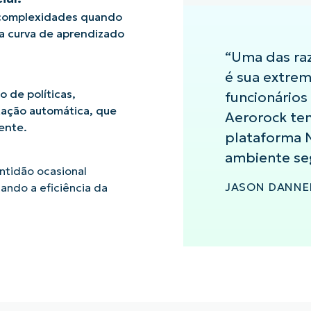
 complexidades quando
a curva de aprendizado
“Uma das ra
é sua extrem
 de políticas,
funcionários
tação automática, que
Aerorock te
ente.
plataforma 
ambiente se
ntidão ocasional
JASON DANNER
ando a eficiência da