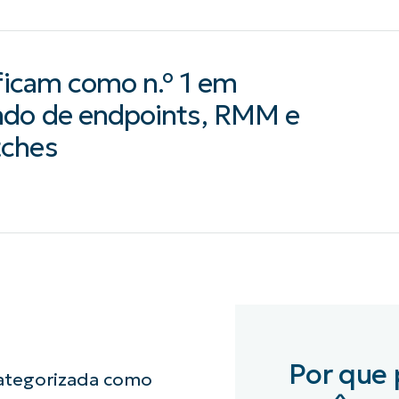
ificam como n.º 1 em
ado de endpoints, RMM e
tches
Por que 
categorizada como