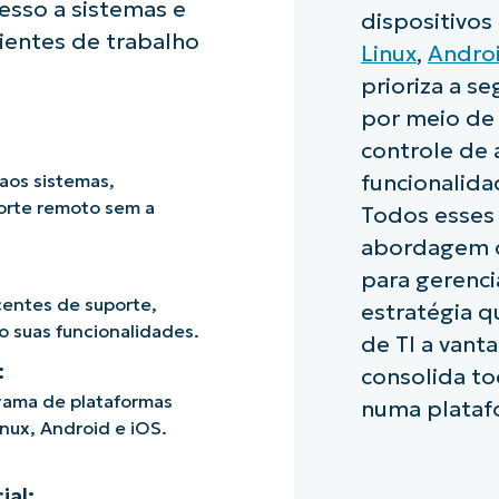
esso a sistemas e
dispositivo
ientes de trabalho
Linux
,
Andro
prioriza a s
por meio de 
controle de 
 aos sistemas,
funcionalida
porte remoto sem a
Todos esses
abordagem 
para gerenc
centes de suporte,
estratégia q
 suas funcionalidades.
de TI a vant
:
consolida to
gama de plataformas
numa platafo
nux, Android e iOS.
ial: