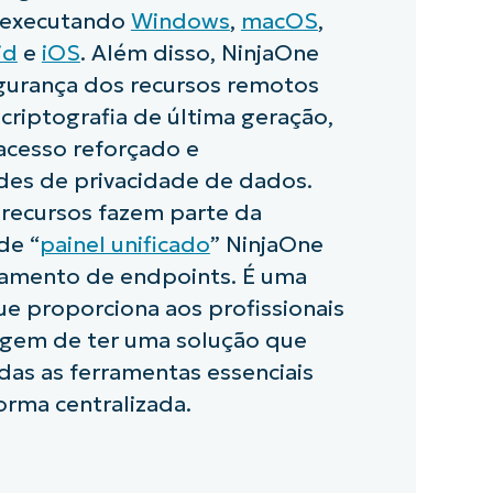
s executando
Windows
,
macOS
,
id
e
iOS
. Além disso, NinjaOne
egurança dos recursos remotos
criptografia de última geração,
acesso reforçado e
des de privacidade de dados.
 recursos fazem parte da
de “
painel unificado
” NinjaOne
iamento de endpoints. É uma
ue proporciona aos profissionais
agem de ter uma solução que
das as ferramentas essenciais
rma centralizada.