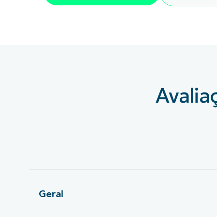
FALE COM NOSSO TIME DE VENDAS
FALE COM NOSSO TIME DE VE
PRODUTO
PLATAFORMA
Avalia
Geral