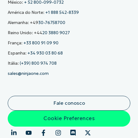
México:
+ 52 800-099-0732
América do Norte:
+1 888 542-8339
Alemanha: +49
30-76758700
Reino Unido: +44
20 3880 9027
França:
+33 800 91 09 90
Espanha:
+34 930 03 80 68
Itália:
(+39) 800 974 708
sales@ninjaone.com
Fale conosco
Cookie Preferences