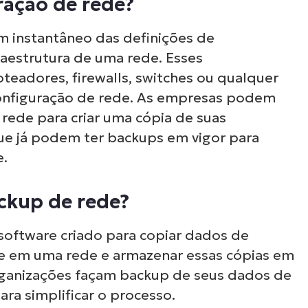
ração de rede?
m instantâneo das definições de
aestrutura de uma rede. Esses
eadores, firewalls, switches ou qualquer
configuração de rede. As empresas podem
 rede para criar uma cópia de suas
ue já podem ter backups em vigor para
e.
ckup de rede?
Ver NinjaOne em açã
oftware criado para copiar dados de
e em uma rede e armazenar essas cópias em
organizações façam backup de seus dados de
gue por nossas demonstrações sob demanda
a simplificar o processo.
como o software NinjaOne simplifica as tarefas