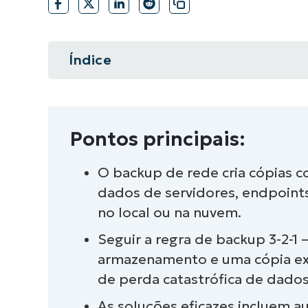
FALE COM NOSSO TIME DE VENDAS
FALE COM NOSSO TIME DE VE
Índice
PRODUTO
PLATAFORMA
Resumo instantâneo
Pontos principais:
Pontos principais:
O que é backup de rede?
O backup de rede cria cópias c
dados de servidores, endpoint
O que é backup de configuração 
no local ou na nuvem.
O que é uma solução de backup 
Seguir a regra de backup 3-2-1 
armazenamento e uma cópia exte
Como funciona o backup de rede
de perda catastrófica de dados
Implementação da regra de backu
As soluções eficazes incluem a