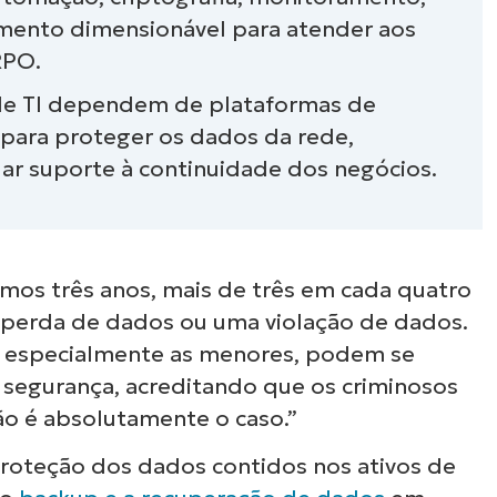
mento dimensionável para atender aos
RPO.
lução de backup de rede
de TI dependem de plataformas de
 para proteger os dados da rede,
rede
dar suporte à continuidade dos negócios.
am os backups de rede
de backup de rede para sua empresa.
mos três anos, mais de três em cada quatro
ede com o NinjaOne
perda de dados ou uma violação de dados.
, especialmente as menores, podem se
e segurança, acreditando que os criminosos
ão é absolutamente o caso.”
 proteção dos dados contidos nos ativos de