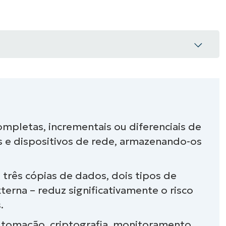
VER DEMONSTRAÇÃO
ROADMAP DO
NDAS
VER DEMONSTRAÇÃO
ompletas, incrementais ou diferenciais de
s e dispositivos de rede, armazenando-os
de rede?
de rede?
– três cópias de dados, dois tipos de
rna – reduz significativamente o risco
.
p 3-2-1
utomação, criptografia, monitoramento,