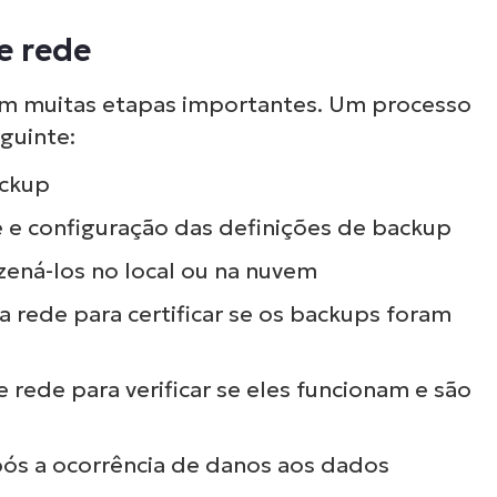
neiras e trabalhosas da TI, como gerenciamen
e rede
ndpoints, aplicação de patches, MDM, tickets 
helpdesk e muito mais!
m muitas etapas importantes. Um processo
guinte:
Ver demonstrações
ackup
e configuração das definições de backup
ená-los no local ou na nuvem
 rede para certificar se os backups foram
rede para verificar se eles funcionam e são
ós a ocorrência de danos aos dados