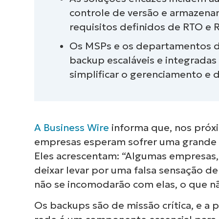
controle de versão e armazena
Os benefícios do backup de rede
requisitos definidos de RTO e 
Recursos importantes de uma so
Os MSPs e os departamentos 
backup escaláveis e integradas
Como os MSPs usam backups de 
simplificar o gerenciamento e 
Como os departamentos de TI us
Como escolher a melhor solução 
A Business Wire
informa que, nos próxi
Faça backup de seus ativos de r
empresas esperam sofrer uma grande 
Eles acrescentam: “Algumas empresas
deixar levar por uma falsa sensação d
não se incomodarão com elas, o que n
Os backups são de missão crítica, e a