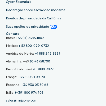
Cyber Essentials
Declaração sobre escravidão moderna
Direitos de privacidade da Califórnia
Suas opções de privacidade
Contato
Brasil:
+55 (11) 2395.1802
México:
+ 52 800-099-0732
América do Norte:
+1 888 542-8339
Alemanha: +49
30-76758700
Reino Unido: +44
20 3880 9027
França:
+33 800 91 09 90
Espanha:
+34 930 03 80 68
Itália:
(+39) 800 974 708
sales@ninjaone.com