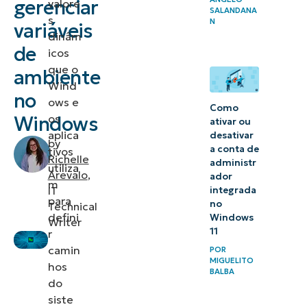
gerenciar
valore
SALANDANA
gerenciar
s
N
variáveis
dinâm
variáveis
de
icos
de
que o
ambiente
ambiente
Wind
no
ows e
Como
Variáveis
os
Windows
ativar ou
de
aplica
desativar
by
ambiente
a conta de
tivos
Richelle
administr
utiliza
comuns
Arevalo
,
ador
m
no
IT
integrada
para
no
Technical
Windows
defini
Windows
Writer
11
r
Considerações
camin
POR
adicionais
MIGUELITO
hos
BALBA
do
Gerenciando
siste