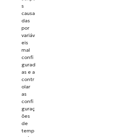
s
causa
das
por
variáv
eis
mal
confi
gurad
as e a
contr
olar
as
confi
guraç
ões
de
temp