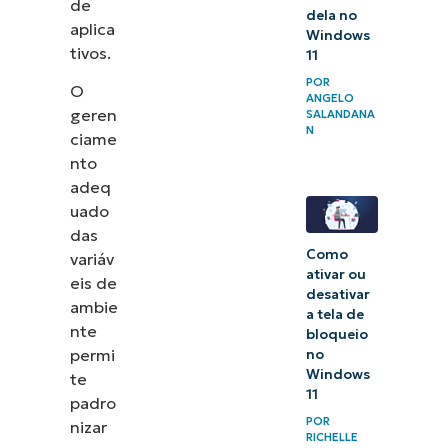
de
dela no
aplica
Windows
tivos.
11
POR
O
ANGELO
geren
SALANDANA
N
ciame
nto
adeq
uado
das
Como
variáv
ativar ou
eis de
desativar
ambie
a tela de
nte
bloqueio
permi
no
Windows
te
11
padro
POR
nizar
RICHELLE