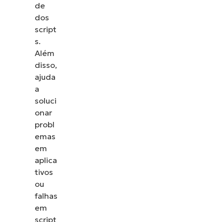
de
dos
script
s.
Além
disso,
ajuda
a
soluci
onar
probl
emas
em
aplica
tivos
ou
falhas
em
script