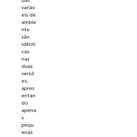
variáv
eis de
ambie
nte
são
idênti
cas
nas
duas
versõ
es,
apres
entan
do
apena
s
pequ
enas