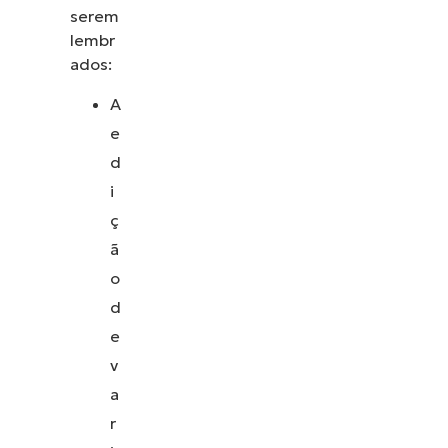
serem
lembr
ados:
A
e
d
i
ç
ã
o
d
e
v
a
r