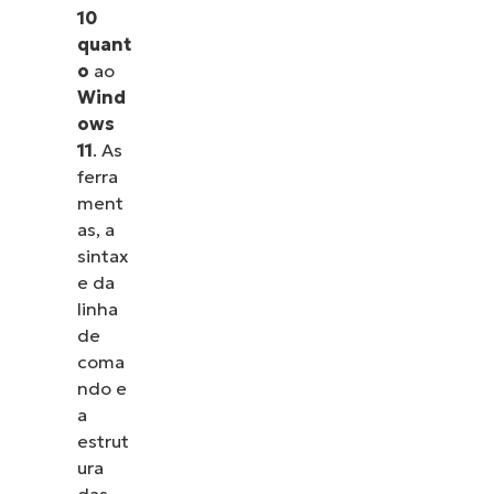
10
quant
o
ao
Wind
ows
11
. As
ferra
ment
as, a
sintax
e da
linha
de
coma
ndo e
a
estrut
ura
das