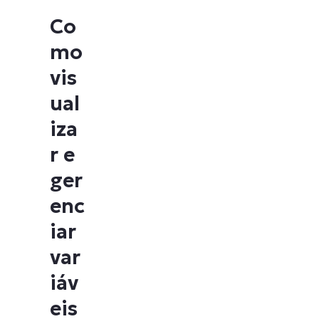
Co
mo
vis
ual
iza
r e
ger
enc
iar
var
iáv
eis