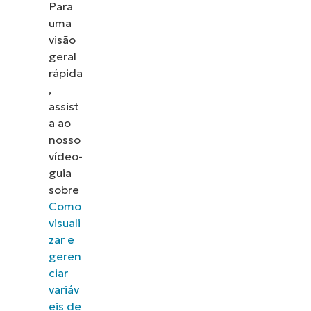
Para
uma
visão
geral
rápida
,
assist
a ao
nosso
vídeo-
guia
sobre
Como
visuali
zar e
geren
ciar
variáv
eis de