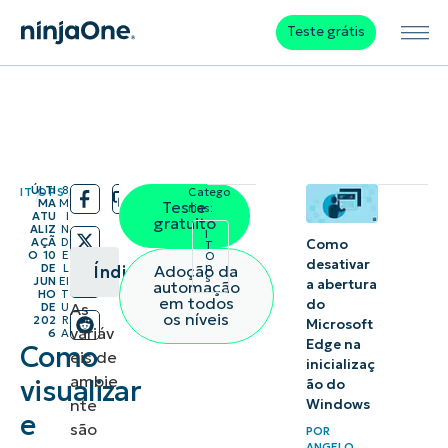
Teste grátis
ÚLTI
8
IT OPS
Catego
/
/
MA
M
Teste
rias:
ATU
I
gratuito
ALIZ
N
I
AÇÃ
D
Como
T
O
10
E
O
desativar
p
Adoção da
DE
L
Índice
s
JUN
EI
a abertura
automação
HO
T
em todos
do
As
DE
U
Resumo
os níveis
202
R
Microsoft
variáv
6
A
instantâneo
Edge na
Como
eis de
inicializaç
ambie
visualizar
ão do
Como
nte
Windows
e
visualizar
são
POR
e
ANGELO