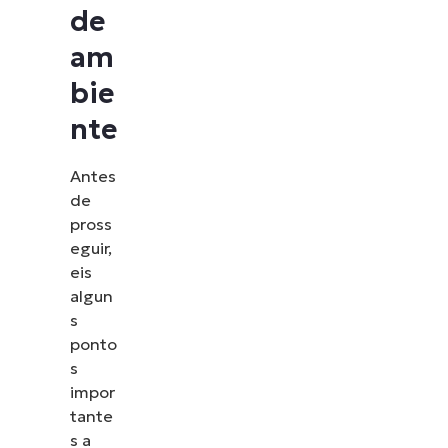
de
am
bie
nte
Antes
de
pross
eguir,
eis
algun
s
ponto
s
impor
tante
s a