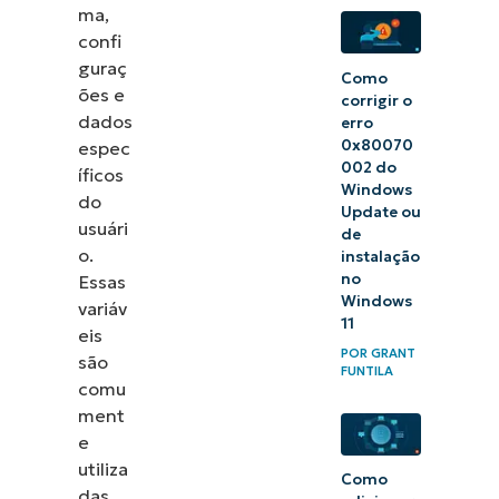
variáveis de
ma,
ambiente do
confi
guraç
Windows de
Como
ões e
corrigir o
forma eficaz
dados
erro
0x80070
espec
002 do
íficos
Windows
do
Update ou
usuári
de
o.
instalação
no
Essas
Windows
variáv
11
eis
POR
GRANT
são
FUNTILA
comu
ment
e
utiliza
Como
das