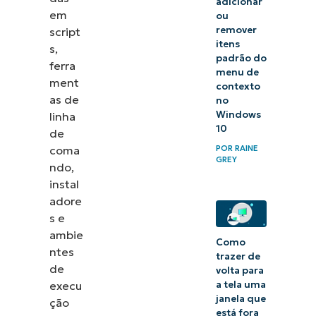
adicionar
em
ou
remover
script
itens
s,
padrão do
ferra
menu de
ment
contexto
as de
no
Windows
linha
10
de
POR
RAINE
coma
GREY
ndo,
instal
adore
s e
ambie
Como
ntes
trazer de
de
volta para
execu
a tela uma
janela que
ção
está fora