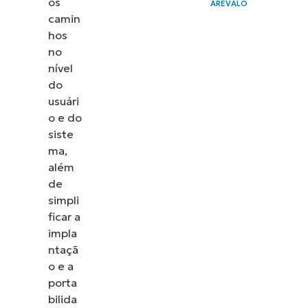
os
AREVALO
camin
hos
no
nível
do
usuári
o e do
siste
ma,
além
de
simpli
ficar a
impla
ntaçã
o e a
porta
bilida