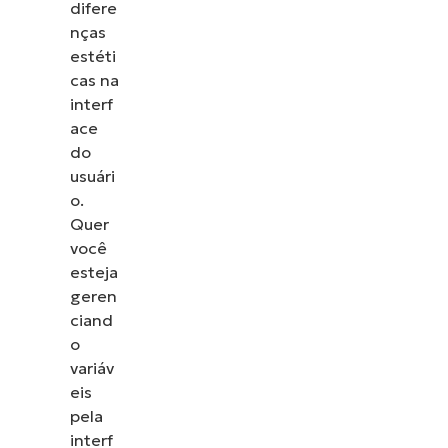
difere
nças
estéti
cas na
interf
ace
do
usuári
o.
Quer
você
esteja
geren
ciand
o
variáv
eis
pela
interf