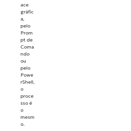
ace
gráfic
a,
pelo
Prom
pt de
Coma
ndo
ou
pelo
Powe
rShell,
o
proce
sso é
o
mesm
o.