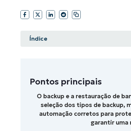
FALE COM NOSSO TIME DE VENDAS
FALE COM NOSSO TIME DE VE
PRODUTO
PLATAFORMA
Índice
Resumo instantâneo
Pontos principais
Pontos principais
3 tipos de backup do SQL Server
O backup e a restauração de ba
3 Modelos de recuperação do SQ
seleção dos tipos de backup, 
Como fazer backup e restaurar b
automação corretos para prote
garantir uma 
5 Práticas recomendadas de back