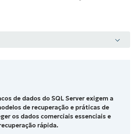
VER DEMONSTRAÇÃO
ROADMAP DO
NDAS
VER DEMONSTRAÇÃO
ncos de dados do SQL Server exigem a
L Server
modelos de recuperação e práticas de
ancos de dados do SQL Server
ger os dados comerciais essenciais e
recuperação rápida.
up do SQL Server