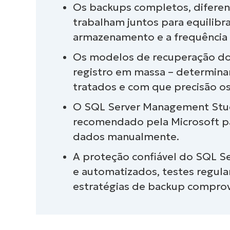
Os backups completos, diferenc
Simplifique e fortaleça os back
trabalham juntos para equilibr
centralizada
armazenamento e a frequência
Conclusão
Os modelos de recuperação do
registro em massa – determina
tratados e com que precisão o
O SQL Server Management Stud
recomendado pela Microsoft pa
dados manualmente.
A proteção confiável do SQL 
e automatizados, testes regula
estratégias de backup comprova