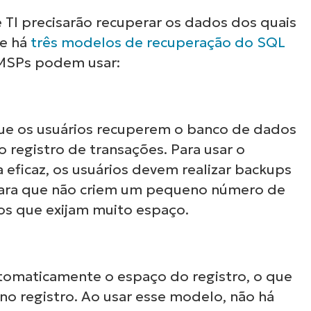
neiras e trabalhosas da TI, como gerenciamen
 TI precisarão recuperar os dados dos quais
ndpoints, aplicação de patches, MDM, tickets 
ue há
três modelos de recuperação do SQL
helpdesk e muito mais!
MSPs podem usar:
Ver demonstrações
e os usuários recuperem o banco de dados
egistro de transações. Para usar o
eficaz, os usuários devem realizar backups
para que não criem um pequeno número de
s que exijam muito espaço.
tomaticamente o espaço do registro, o que
 no registro. Ao usar esse modelo, não há