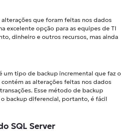
 alterações que foram feitas nos dados
a excelente opção para as equipes de TI
, dinheiro e outros recursos, mas ainda
é um tipo de backup incremental que faz o
 contém as alterações feitas nos dados
 transações. Esse método de backup
Ver NinjaOne em açã
 backup diferencial, portanto, é fácil
gue por nossas demonstrações sob demanda
do SQL Server
como o software NinjaOne simplifica as tarefas