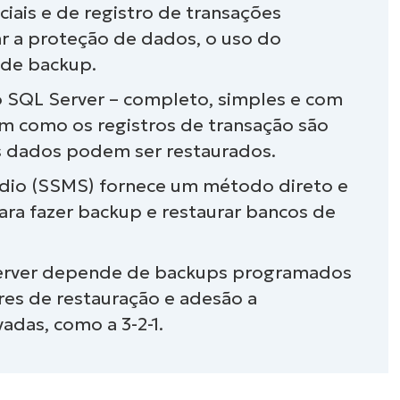
iais e de registro de transações
ups do SQL Server com automação
ar a proteção de dados, o uso do
 de backup.
 SQL Server – completo, simples e com
m como os registros de transação são
s dados podem ser restaurados.
io (SSMS) fornece um método direto e
ra fazer backup e restaurar bancos de
Server depende de backups programados
res de restauração e adesão a
das, como a 3-2-1.