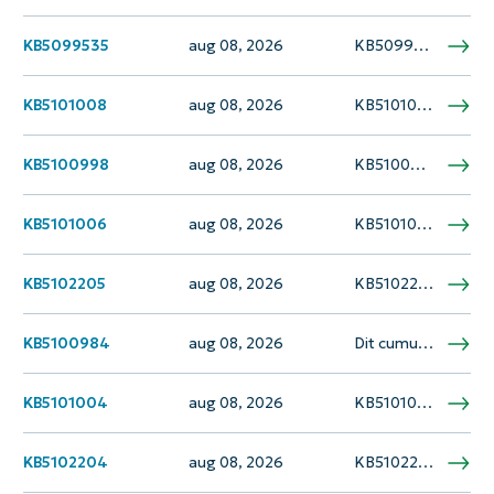
KB5099535
aug 08, 2026
KB5099535 is een cumulatieve beveiligingsupdate die op 14 juli 2026 is uitgebracht voor Windows 10 versie 1607 en Windows Server 2016 (OS-build 14393.9339). Deze patch vertegenwoordigt de nieuwste onderhoudsrelease voor deze oudere besturingssystemen, waarvoor het einde van de ondersteuning nadert.…
KB5101008
aug 08, 2026
KB5101008, uitgebracht op 14 juli 2026, is een cumulatieve update voor .NET Framework 3.5 en 4.8 gericht op Windows 10 versie 1809 en Windows Server 2019. Deze patch levert kritieke beveiligingsoplossingen en betrouwbaarheidsverbeteringen om meerdere kwetsbaarheden aan te pakken en…
KB5100998
aug 08, 2026
KB5100998 is een cumulatieve update voor .NET Framework 3.5 en 4.8.1, uitgebracht op 14 juli 2026, gericht op Windows 11 versie 25H2 en Microsoft serverbesturingssysteem 24H2. De update levert beveiligingspatches die meerdere kwetsbaarheden aanpakken en cumulatieve betrouwbaarheidsverbeteringen voor de .NET…
KB5101006
aug 08, 2026
KB5101006 is een cumulatieve beveiligings- en betrouwbaarheidsupdate voor .NET Framework 3.5 en 4.8, uitgebracht op 14 juli 2026. Deze patch is van toepassing op Windows 10 versie 21H2 en Windows 10 versie 22H2. De update verhelpt meerdere beveiligingsproblemen en lost…
KB5102205
aug 08, 2026
KB5102205 is een beveiligings- en kwaliteitspakket dat op 14 juli 2026 is uitgebracht voor .NET Framework versies 3.5, 4.6.2, 4.7, 4.7.1, 4.7.2 en 4.8 op Windows Server 2012 R2. Deze cumulatieve update verhelpt meerdere beveiligingsproblemen die van invloed zijn op…
KB5100984
aug 08, 2026
Dit cumulatieve beveiligings- en kwaliteitspakket, uitgebracht op 14 juli 2026, verhelpt kwetsbaarheden in .NET Framework 3.5 voor Windows Server 2012. De update maakt deel uit van het Extended Security Updates (ESU)-programma en is van toepassing op systemen waarop .NET Framework…
KB5101004
aug 08, 2026
KB5101004 is een cumulatieve update voor .NET Framework 3.5 en 4.8.1, uitgebracht op 14 juli 2026, gericht op Windows 11 versie 23H2. Deze patch levert meerdere beveiligingsoplossingen en kwaliteitsverbeteringen om kwetsbaarheden aan te pakken en de runtimebetrouwbaarheid te verbeteren. De…
KB5102204
aug 08, 2026
KB5102204 is een beveiligings- en kwaliteitspakket dat op 14 juli 2026 is uitgebracht voor .NET Framework versies 3.5, 4.6.2, 4.7, 4.7.1, 4.7.2 en 4.8 op Windows Server 2012. Deze cumulatieve update verhelpt meerdere beveiligingsproblemen, waaronder denial of service, uitvoering van…