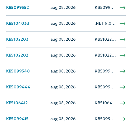
KB5099552
aug 08, 2026
KB5099552 is een Safe OS Dynamic Update voor Windows Server 2022, uitgebracht op 14 juli 2026. Deze patch levert verbeteringen aan de Windows Recovery Environment (WinRE) en verhelpt kritieke compatibiliteitsproblemen die zijn geïntroduceerd door de beveiligingsupdate van juni 2026. De…
KB5104033
aug 08, 2026
.NET 9.0 Update uitgebracht op 14 juli 2026 en biedt beveiligingsverbeteringen en onderhoudsverbeteringen voor de .NET 9.0-runtime. Deze onderhoudsupdate is van toepassing op Windows-client- en serverbesturingssystemen waarop .NET 9.0 is geïnstalleerd. De update volgt het standaardservicemodel van Microsoft, waarbij nieuwere…
KB5102203
aug 08, 2026
KB5102203 is een cumulatieve beveiligingsupdate voor .NET Framework 3.5, 4.8 en 4.8.1, uitgebracht op 14 juli 2026, gericht op Windows 10 versie 22H2. Deze update verhelpt meerdere kritieke kwetsbaarheden, waaronder Denial of Service, uitvoering van externe code, misbruik van bevoegdheden…
KB5102202
aug 08, 2026
KB5102202 is een cumulatieve beveiligings- en kwaliteitsupdate voor .NET Framework 3.5, 4.8 en 4.8.1, uitgebracht op 14 juli 2026, gericht op Windows 10 versie 21H2. Deze update verhelpt meerdere beveiligingsproblemen, waaronder Denial of Service, uitvoering van externe code, misbruik van…
KB5099548
aug 08, 2026
KB5099548 is een Safe OS Dynamic Update die op 14 juli 2026 is uitgebracht voor Windows 10 versie 1607 en Windows Server 2016. Deze update verbetert de Windows Recovery Environment (WinRE) en verhelpt een kritiek compatibiliteitsprobleem dat werd geïntroduceerd door…
KB5099444
aug 08, 2026
KB5099444 is een cumulatieve beveiligingsupdate per maand, uitgebracht op 14 juli 2026, voor Windows Server 2012 R2. Deze update maakt deel uit van het Extended Security Updates (ESU)-programma, aangezien de ondersteuning voor Windows Server 2012 R2 op 10 oktober 2023…
KB5106412
aug 08, 2026
KB5106412 is een onderhoudsstackupdate die op 14 juli 2026 is uitgebracht voor Windows Server 2012 R2 Extended Security Updates (ESU). Deze update verbetert de onderhoudsstackcomponent die verantwoordelijk is voor het installeren van Windows-updates, zodat apparaten op betrouwbare wijze Microsoft-updates kunnen…
KB5099415
aug 08, 2026
KB5099415 is een cumulatieve beveiligingsupdate voor Internet Explorer, uitgebracht op 14 juli 2026, waarmee kwetsbaarheden in Internet Explorer 11 worden verholpen. De patch is uitsluitend van toepassing op Windows Server 2012- en Windows Server 2012 R2-systemen waarop Extended Security Updates…