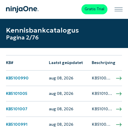
Gratis Trial
Kennisbankcatalogus
Pagina 2/76
KB#
Laatst geüpdatet
Beschrijving
KB5100990
aug 08, 2026
KB5100990 is een beveiligings- en kwaliteitspakket voor .NET Framework versies 4.6.2, 4.7, 4.7.1 en 4.7.2, uitgebracht op 14 juli 2026 voor Windows Server 2012. Deze update verhelpt meerdere kritieke beveiligingsproblemen en betrouwbaarheidsverbeteringen in .NET Framework. De patch maakt deel uit…
KB5101005
aug 08, 2026
KB5101005 is een cumulatieve beveiligings- en betrouwbaarheidsupdate voor .NET Framework 3.5 en 4.8.1 op Windows Server 2022, uitgebracht op 14 juli 2026. Deze patch verhelpt meerdere kritieke kwetsbaarheden, waaronder Denial of Service, uitvoering van externe code, misbruik van bevoegdheden en…
KB5101007
aug 08, 2026
KB5101007 is een cumulatieve beveiligings- en betrouwbaarheidsupdate voor .NET Framework 4.8, uitgebracht op 14 juli 2026, gericht op Windows 10 versie 1607 en Windows Server 2016. Deze update verhelpt meerdere beveiligingsproblemen en bevat kwaliteitsverbeteringen om de systeemstabiliteit te verbeteren. De…
KB5100991
aug 08, 2026
KB5100991 is een beveiligings- en kwaliteitspakket voor .NET Framework versies 4.6.2, 4.7, 4.7.1 en 4.7.2, uitgebracht op 14 juli 2026 voor Windows Server 2012 R2. Deze update verhelpt kritieke beveiligingsproblemen en verbeteringen in de betrouwbaarheid van systemen die op uitgebreide…