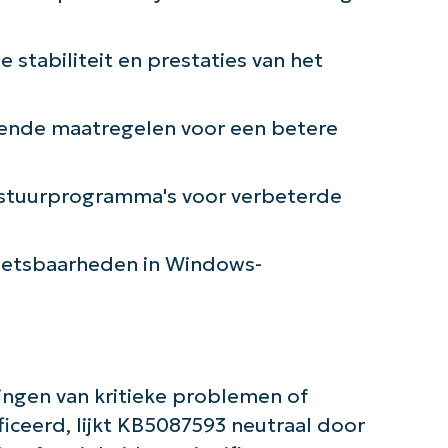
de slag met NinjaOne AI-gestuurde KB-anal
 stabiliteit en prestaties van het
First
and
last
name*
ende maatregelen voor een betere
Business
email*
tuurprogramma's voor verbeterde
Phone
number*
Land
wetsbaarheden in Windows-
Company
name*
ngen van kritieke problemen of
ficeerd, lijkt KB5087593 neutraal door