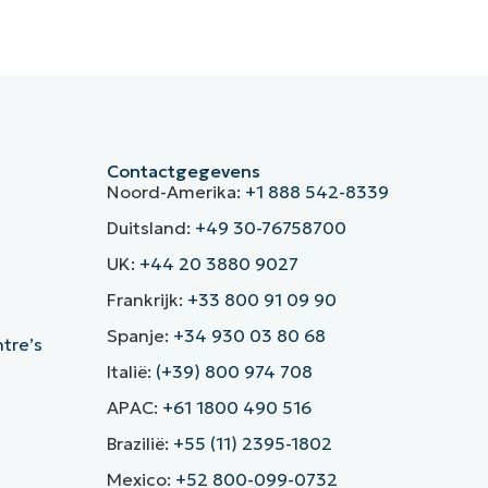
Contactgegevens
Noord-Amerika:
+1 888 542-8339
Duitsland:
+49 30-76758700
UK:
+44 20 3880 9027
Frankrijk:
+33 800 91 09 90
Spanje:
+34 930 03 80 68
ntre’s
Italië:
(+39) 800 974 708
APAC:
+61 1800 490 516
Brazilië:
+55 (11) 2395-1802
Mexico:
+52 800-099-0732