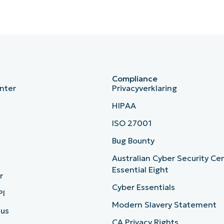
Compliance
nter
Privacyverklaring
HIPAA
ISO 27001
b
Bug Bounty
Australian Cyber Security Ce
Essential Eight
r
Cyber Essentials
PI
Modern Slavery Statement
tus
CA Privacy Rights