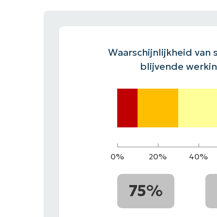
CONTACT VERKOOP
DEMO B
CONTACTEER SALES
CONTACTEER SALES
DEMO BEKIJK
DEMO B
Waarschijnlijkheid van s
blijvende werki
0%
20%
40%
75%