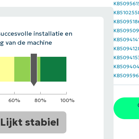
KB509561
EKIJKEN
KB510255
EN
EKIJKEN
PRODUCT ROADMAP
PLATFORM
KB509518
KB509509
uccesvolle installatie en
KB509414
ng van de machine
KB509412
KB509415
KB50940
KB509596
60%
80%
100%
Lijkt stabiel