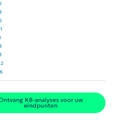
5
8
6
1
1
8
3
42
6
Ontvang KB-analyses voor uw
eindpunten