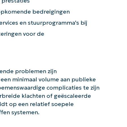
 prestaties
last
name*
 opkomende bedreigingen
Business
email*
ervices en stuurprogramma's bij
Phone
teringen voor de
number*
Land
Company
name*
ende problemen zijn
 een minimaal volume aan publieke
noemenswaardige complicaties te zijn
erbreide klachten of geëscaleerde
t op een relatief soepele
ffen systemen.