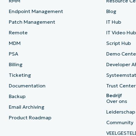
RMM
Resource Ce
Endpoint Management
Blog
Patch Management
IT Hub
Remote
IT Video Hu
MDM
Script Hub
PSA
Demo Cente
Billing
Developer A
Ticketing
Systeemsta
Documentation
Trust Center
Bedrijf
Backup
Over ons
Email Archiving
Leiderschap
Product Roadmap
Community
VEELGESTEL