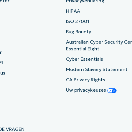
nter
Privacyverklaring
HIPAA
ISO 27001
b
Bug Bounty
Australian Cyber Security Ce
Essential Eight
r
Cyber Essentials
PI
Modern Slavery Statement
tus
CA Privacy Rights
Uw privacykeuzes
DE VRAGEN