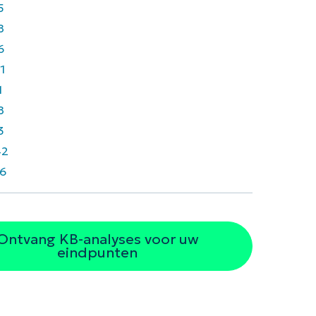
5
8
6
1
1
8
3
42
6
Ontvang KB-analyses voor uw
eindpunten