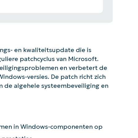
gs- en kwaliteitsupdate die is
uliere patchcyclus van Microsoft.
eiligingsproblemen en verbetert de
indows-versies. De patch richt zich
 de algehele systeembeveiliging en
de slag met NinjaOne AI-gestuurde KB-anal
lemen in Windows-componenten op
First
and