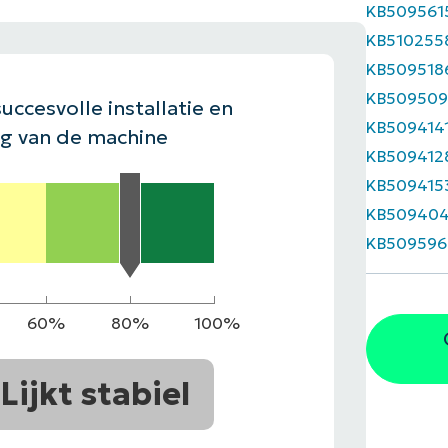
KB509561
EKIJKEN
KB510255
EN
EKIJKEN
PRODUCT ROADMAP
PLATFORM
KB509518
KB509509
uccesvolle installatie en
KB509414
ng van de machine
KB509412
KB509415
KB50940
KB509596
60%
80%
100%
Lijkt stabiel