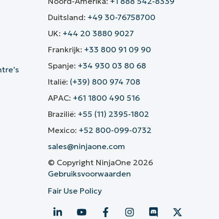
Noord-Amerika:
+1 888 542-8339
Duitsland:
+49 30-76758700
UK:
+44 20 3880 9027
Frankrijk:
+33 800 91 09 90
Spanje:
+34 930 03 80 68
ntre’s
Italië:
(+39) 800 974 708
APAC:
+61 1800 490 516
Brazilië:
+55 (11) 2395-1802
Mexico:
+52 800-099-0732
sales@ninjaone.com
© Copyright NinjaOne 2026
Gebruiksvoorwaarden
Fair Use Policy