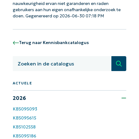
nauwkeurigheid ervan niet garanderen en raden
gebruikers aan hun eigen onafhankelijke onderzoek te
doen. Gegenereerd op 2026-06-30 07:18 PM
Terug naar Kennisbankcatalogus
Zoeken
ACTUELE
Aan de slag met NinjaOne AI-
2026
gestuurde KB-analyses!
KB5095093
First
and
KB5095615
last
name*
KB5102558
Business
email*
KB5095186