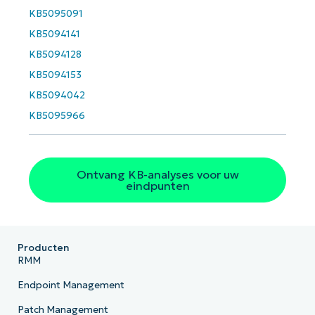
KB5095091
Phone
KB5094141
number*
KB5094128
Land
KB5094153
KB5094042
Company
KB5095966
name*
Ontvang KB-analyses voor uw
eindpunten
Producten
RMM
Endpoint Management
Patch Management