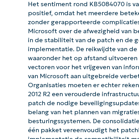
Het sentiment rond KB5084070 is van
positief, omdat het meerdere betek
zonder gerapporteerde complicaties.
Microsoft over de afwezigheid van
in de stabiliteit van de patch en de
implementatie. De reikwijdte van d
waaronder het op afstand uitvoeren v
vectoren voor het vrijgeven van inf
van Microsoft aan uitgebreide verbet
Organisaties moeten er echter rek
2012 R2 een verouderde infrastruct
patch de nodige beveiligingsupdate
belang van het plannen van migrati
besturingssystemen. De consolidati
één pakket vereenvoudigt het patch
implementatie de compatibiliteit m