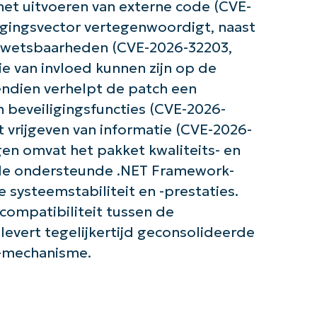
het uitvoeren van externe code (CVE-
igingsvector vertegenwoordigt, naast
de slag met NinjaOne AI-gestuurde KB-anal
e-kwetsbaarheden (CVE-2026-32203,
First
 van invloed kunnen zijn op de
and
last
endien verhelpt de patch een
name*
Business
 beveiligingsfuncties (CVE-2026-
email*
 vrijgeven van informatie (CVE-2026-
gen omvat het pakket kwaliteits- en
Phone
number*
de ondersteunde .NET Framework-
le systeemstabiliteit en -prestaties.
Land
compatibiliteit tussen de
levert tegelijkertijd geconsolideerde
Company
name*
up-mechanisme.