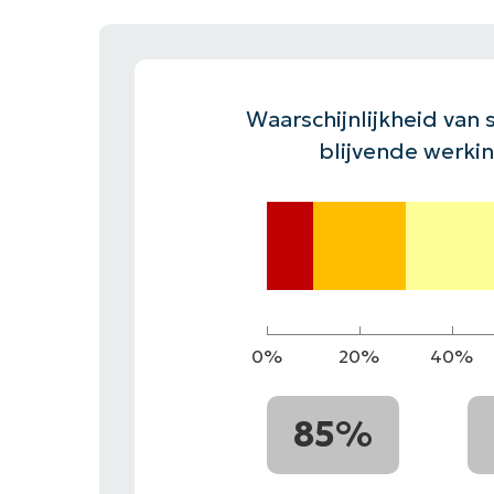
CONTACT VERKOOP
DEMO B
CONTACTEER SALES
CONTACTEER SALES
DEMO BEKIJK
DEMO B
Waarschijnlijkheid van s
blijvende werki
0%
20%
40%
85%