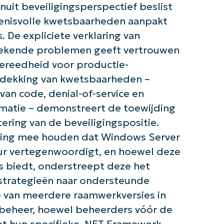
uit beveiligingsperspectief beslist
enisvolle kwetsbaarheden aanpakt
 De expliciete verklaring van
 bekende problemen geeft vertrouwen
 gereedheid voor productie-
e dekking van kwetsbaarheden –
an code, denial-of-service en
ormatie – demonstreert de toewijding
ering van de beveiligingspositie.
ening mee houden dat Windows Server
uur vertegenwoordigt, en hoewel deze
s biedt, onderstreept deze het
estrategieën naar ondersteunde
e van meerdere raamwerkversies in
beheer, hoewel beheerders vóór de
et hun specifieke .NET Framework-