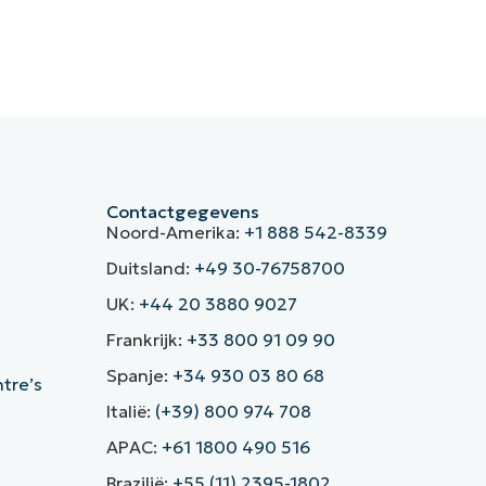
Contactgegevens
Noord-Amerika:
+1 888 542-8339
Duitsland:
+49 30-76758700
UK:
+44 20 3880 9027
Frankrijk:
+33 800 91 09 90
Spanje:
+34 930 03 80 68
ntre’s
Italië:
(+39) 800 974 708
APAC:
+61 1800 490 516
Brazilië:
+55 (11) 2395-1802