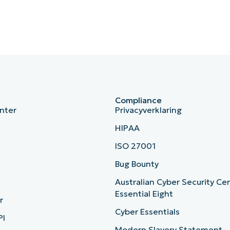
Compliance
nter
Privacyverklaring
HIPAA
ISO 27001
b
Bug Bounty
Australian Cyber Security Ce
Essential Eight
r
Cyber Essentials
PI
Modern Slavery Statement