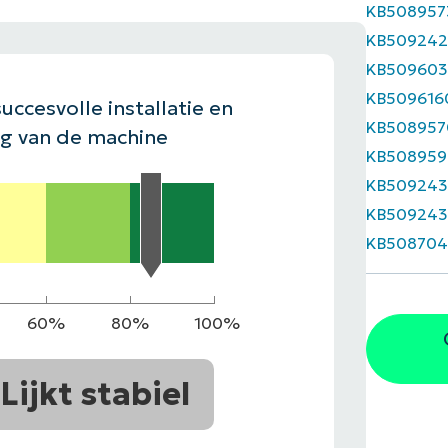
KB508957
EKIJKEN
KB509242
EN
EKIJKEN
PRODUCT ROADMAP
PLATFORM
KB509603
KB509616
uccesvolle installatie en
KB508957
ng van de machine
KB508959
KB50924
KB509243
KB508704
60%
80%
100%
Lijkt stabiel