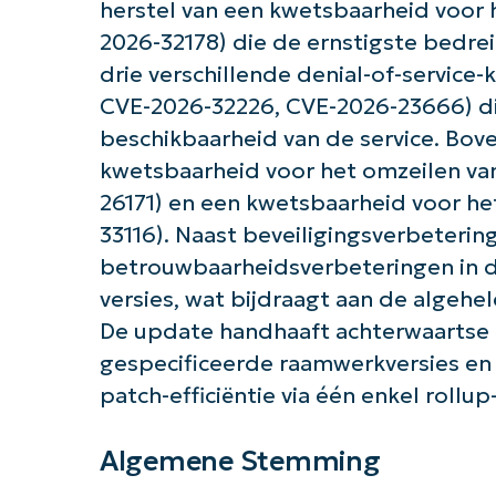
herstel van een kwetsbaarheid voor 
2026-32178) die de ernstigste bedre
Aan 
drie verschillende denial-of-servic
CVE-2026-32226, CVE-2026-23666) die
beschikbaarheid van de service. Bov
kwetsbaarheid voor het omzeilen van
26171) en een kwetsbaarheid voor het
33116). Naast beveiligingsverbeterin
betrouwbaarheidsverbeteringen in 
versies, wat bijdraagt ​​aan de algehe
De update handhaaft achterwaartse 
gespecificeerde raamwerkversies en 
patch-efficiëntie via één enkel roll
Algemene Stemming