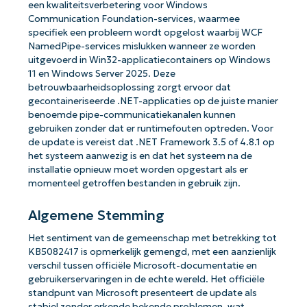
een kwaliteitsverbetering voor Windows
Communication Foundation-services, waarmee
specifiek een probleem wordt opgelost waarbij WCF
NamedPipe-services mislukken wanneer ze worden
uitgevoerd in Win32-applicatiecontainers op Windows
11 en Windows Server 2025. Deze
betrouwbaarheidsoplossing zorgt ervoor dat
gecontaineriseerde .NET-applicaties op de juiste manier
benoemde pipe-communicatiekanalen kunnen
gebruiken zonder dat er runtimefouten optreden. Voor
de update is vereist dat .NET Framework 3.5 of 4.8.1 op
het systeem aanwezig is en dat het systeem na de
installatie opnieuw moet worden opgestart als er
momenteel getroffen bestanden in gebruik zijn.
Algemene Stemming
Het sentiment van de gemeenschap met betrekking tot
KB5082417 is opmerkelijk gemengd, met een aanzienlijk
verschil tussen officiële Microsoft-documentatie en
gebruikerservaringen in de echte wereld. Het officiële
standpunt van Microsoft presenteert de update als
stabiel zonder erkende bekende problemen, wat