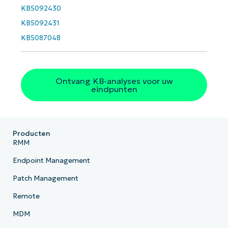
KB5092430
KB5092431
KB5087048
Ontvang KB-analyses voor uw
eindpunten
Producten
RMM
Endpoint Management
Patch Management
Remote
MDM