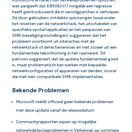
KB5085516 en later) hun netwerkproblemen oplosten,
wat aangeeft dat KB5082417 mogelijk een regressie
heeft geïntroduceerd die in vervolgpatches is verholpen.
De door gebruikers ontdekte oplossingen (waaronder
het resetten van de netwerkstack, het uitschakelen van
specifieke opstartapplicaties en het aanpassen van
SMB-beveiligingsinstellingen) suggereren dat het
probleem voortkomt uit interacties met de
netwerkstack of detectieservices en niet zozeer uit een
fundamentele tekortkoming in het raamwerk. Dit
patroon suggereert dat de update fundamenteel goed
is, maar problematisch kan werken met bepaalde
netwerkconfiguraties of apparaten van derden, vooral
die met niet-compatibele SMB-implementaties.
Aan de slag met NinjaOne AI-
gestuurde KB-analyses!
Bekende Problemen
First
and
Microsoft meldt officieel geen bekende problemen
last
name*
met deze update vanaf de releasedatum
Business
email*
Communityrapporten wijzen op mogelijke
Phone
netwerkdetectieproblemen in Verkenner op sommige