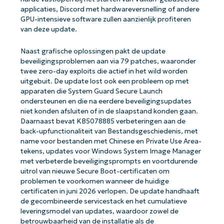
applicaties, Discord met hardwareversnelling of andere
GPU-intensieve software zullen aanzienlijk profiteren
van deze update.
Naast grafische oplossingen pakt de update
beveiligingsproblemen aan via 79 patches, waaronder
twee zero-day exploits die actief in het wild worden
uitgebuit. De update lost ook een probleem op met
apparaten die System Guard Secure Launch
ondersteunen en die na eerdere beveiligingsupdates
niet konden afsluiten of in de slaapstand konden gaan.
Daarnaast bevat KB5078885 verbeteringen aan de
back-upfunctionaliteit van Bestandsgeschiedenis, met
name voor bestanden met Chinese en Private Use Area-
tekens, updates voor Windows System Image Manager
met verbeterde beveiligingsprompts en voortdurende
uitrol van nieuwe Secure Boot-certificaten om
problemen te voorkomen wanneer de huidige
certificaten in juni 2026 verlopen. De update handhaaft
de gecombineerde servicestack en het cumulatieve
leveringsmodel van updates, waardoor zowel de
betrouwbaarheid van de installatie als de