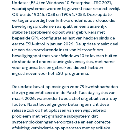
Updates (ESU) en Windows 10 Enterprise LTSC 2021,
waarbij systemen worden bijgewerkt naar respectievelijk
OS-builds 19045.7058 en 19044.7058. Deze update
vertegenwoordigt een kritieke onderhoudsrelease die
beveiligingsproblemen aanpakt en een aanzienlijk
stabiliteitsprobleem oplost waar gebruikers met
bepaalde GPU-configuraties last van hadden sinds de
eerste ESU-uitrol in januari 2026. De update maakt deel
uit van de voortdurende inzet van Microsoft om
beveiligingspatches voor Windows 10 te leveren buiten
de standaard ondersteuningslevenscyclus, met name
voor organisaties en gebruikers die zich hebben
ingeschreven voor het ESU-programma.
De update bevat oplossingen voor 79 kwetsbaarheden
die zijn geïdentificeerd in de Patch Tuesday-cyclus van
maart 2026, waaronder twee actief uitgebuit zero-day-
fouten. Naast beveiligingsverbeteringen richt deze
release zich op het oplossen van een wijdverbreid
probleem met het grafische subsysteem dat
systeemblokkeringen veroorzaakte en een correcte
afsluiting verhinderde op apparaten met specifieke