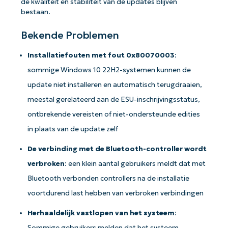
de kwaliteit en stabiliteit van de updates blijven
bestaan.
Aan de slag met NinjaOne AI-
gestuurde KB-analyses!
Bekende Problemen
First
and
Installatiefouten met fout 0x80070003
:
last
name*
sommige Windows 10 22H2-systemen kunnen de
Business
email*
update niet installeren en automatisch terugdraaien,
meestal gerelateerd aan de ESU-inschrijvingsstatus,
Phone
number*
ontbrekende vereisten of niet-ondersteunde edities
in plaats van de update zelf
Land
De verbinding met de Bluetooth-controller wordt
verbroken
: een klein aantal gebruikers meldt dat met
Company
name*
Bluetooth verbonden controllers na de installatie
voortdurend last hebben van verbroken verbindingen
Herhaaldelijk vastlopen van het systeem
:
Sommige gebruikers melden dat het systeem