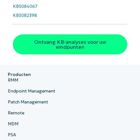
KB5084067
KB5082398
Ontvang KB-analyses voor uw
eindpunten
Producten
RMM
Endpoint Management
Patch Management
Remote
MDM
PSA