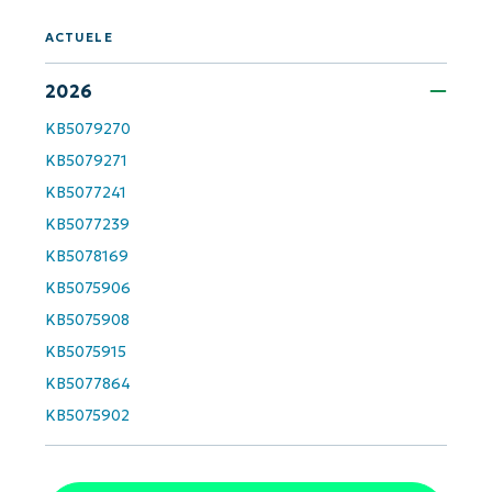
First
and
ACTUELE
last
name*
Business
2026
email*
KB5079270
Phone
KB5079271
number*
KB5077241
Land
KB5077239
KB5078169
KB5075906
Company
name*
KB5075908
KB5075915
KB5077864
KB5075902