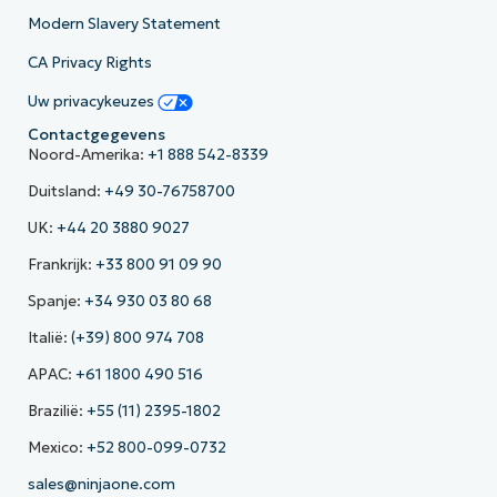
Modern Slavery Statement
CA Privacy Rights
Uw privacykeuzes
Contactgegevens
Noord-Amerika:
+1 888 542-8339
Duitsland:
+49 30-76758700
UK:
+44 20 3880 9027
Frankrijk:
+33 800 91 09 90
Spanje:
+34 930 03 80 68
Italië:
(+39) 800 974 708
APAC:
+61 1800 490 516
Brazilië:
+55 (11) 2395-1802
Mexico:
+52 800-099-0732
sales@ninjaone.com