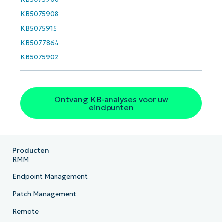
Phone
number*
KB5075908
KB5075915
Land
KB5077864
KB5075902
Company
name*
Ontvang KB-analyses voor uw
eindpunten
Producten
RMM
Endpoint Management
Patch Management
Remote