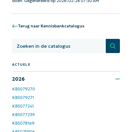
doen. Gegenereerd op 2026-02-28 07:30 AM
Terug naar Kennisbankcatalogus
Zoeken
ACTUELE
2026
Aan de slag met NinjaOne AI-
KB5079270
gestuurde KB-analyses!
KB5079271
First
and
KB5077241
last
name*
KB5077239
Business
email*
KB5078169
KB5075906