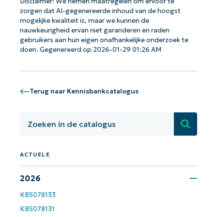
Disclaimer: We nemen maatregelen om ervoor te
zorgen dat AI-gegenereerde inhoud van de hoogst
mogelijke kwaliteit is, maar we kunnen de
nauwkeurigheid ervan niet garanderen en raden
gebruikers aan hun eigen onafhankelijke onderzoek te
doen. Gegenereerd op 2026-01-29 01:26 AM
Terug naar Kennisbankcatalogus
Zoeken
ACTUELE
Aan de slag met NinjaOne AI-
gestuurde KB-analyses!
2026
First
and
KB5078133
last
KB5078131
name*