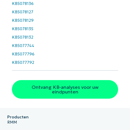
Business
KB5078136
email*
KB5078127
Phone
KB5078129
number*
KB5078135
Land
KB5078132
KB5077744
Company
KB5077796
name*
KB5077792
Ontvang KB-analyses voor uw
eindpunten
Producten
RMM