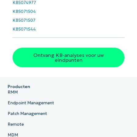
KB5074977
number*
KB5071504
Land
KB5071507
KB5071544
Company
name*
Ontvang KB-analyses voor uw
eindpunten
Producten
RMM
Endpoint Management
Patch Management
Remote
MDM