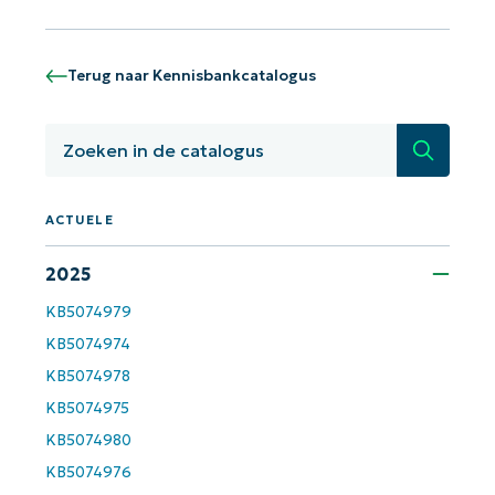
Terug naar Kennisbankcatalogus
Zoeken
ACTUELE
2025
Aan de slag met NinjaOne AI-
KB5074979
gestuurde KB-analyses!
KB5074974
First
and
KB5074978
last
name*
KB5074975
Business
email*
KB5074980
KB5074976
Phone