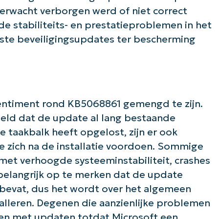
rwacht verborgen werd of niet correct
de stabiliteits- en prestatieproblemen in het
wste beveiligingsupdates ter bescherming
de slag met NinjaOne AI-gestuurde KB-anal
First
and
last
name*
Business
email*
sentiment rond KB5068861 gemengd te zijn.
eld dat de update al lang bestaande
Phone
taakbalk heeft opgelost, zijn er ook
number*
 zich na de installatie voordoen. Sommige
Land
et verhoogde systeeminstabiliteit, crashes
belangrijk op te merken dat de update
Company
 bevat, dus het wordt over het algemeen
name*
alleren. Degenen die aanzienlijke problemen
ten met updaten totdat Microsoft een