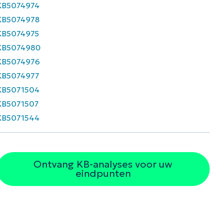
KB5074974
KB5074978
KB5074975
KB5074980
KB5074976
KB5074977
KB5071504
KB5071507
KB5071544
Ontvang KB-analyses voor uw
eindpunten