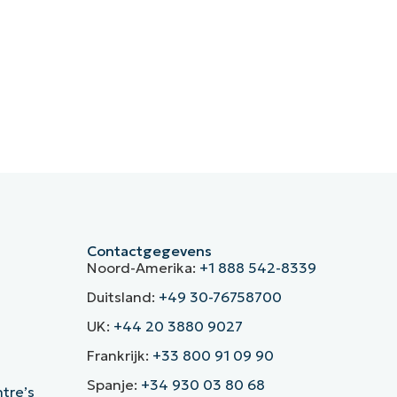
Contactgegevens
Noord-Amerika:
+1 888 542-8339
Duitsland:
+49 30-76758700
UK:
+44 20 3880 9027
Frankrijk:
+33 800 91 09 90
Spanje:
+34 930 03 80 68
ntre’s