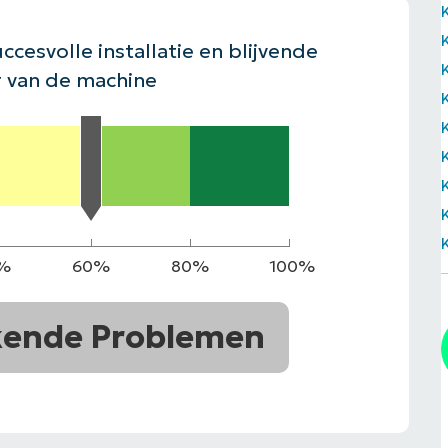
EKIJKEN
EN
EKIJKEN
PRODUCT ROADMAP
PLATFORM
ccesvolle installatie en blijvende
 van de machine
%
60%
80%
100%
kende Problemen