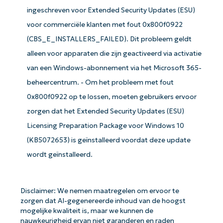
ingeschreven voor Extended Security Updates (ESU)
voor commerciële klanten met fout 0x800f0922
Aan de slag met NinjaOne AI-
(CBS_E_INSTALLERS_FAILED). Dit probleem geldt
gestuurde KB-analyses!
alleen voor apparaten die zijn geactiveerd via activatie
First
van een Windows-abonnement via het Microsoft 365-
and
last
name*
beheercentrum. - Om het probleem met fout
Business
0x800f0922 op te lossen, moeten gebruikers ervoor
email*
zorgen dat het Extended Security Updates (ESU)
Phone
Licensing Preparation Package voor Windows 10
number*
(KB5072653) is geïnstalleerd voordat deze update
wordt geïnstalleerd.
Land
Company
Disclaimer: We nemen maatregelen om ervoor te
name*
zorgen dat AI-gegenereerde inhoud van de hoogst
mogelijke kwaliteit is, maar we kunnen de
nauwkeurigheid ervan niet garanderen en raden