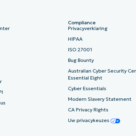
Compliance
nter
Privacyverklaring
HIPAA
ISO 27001
b
Bug Bounty
Australian Cyber Security Ce
Essential Eight
r
Cyber Essentials
PI
Modern Slavery Statement
tus
CA Privacy Rights
Uw privacykeuzes