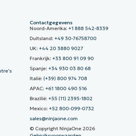
Contactgegevens
Noord-Amerika:
+1 888 542-8339
Duitsland:
+49 30-76758700
UK:
+44 20 3880 9027
Frankrijk:
+33 800 91 09 90
Spanje:
+34 930 03 80 68
ntre’s
Italië:
(+39) 800 974 708
APAC:
+61 1800 490 516
Brazilië:
+55 (11) 2395-1802
Mexico:
+52 800-099-0732
sales@ninjaone.com
© Copyright NinjaOne 2026
Gebruiksvoorwaarden