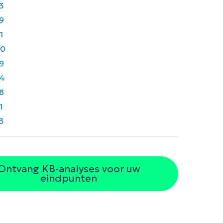
3
9
1
40
9
4
8
1
3
Ontvang KB-analyses voor uw
eindpunten