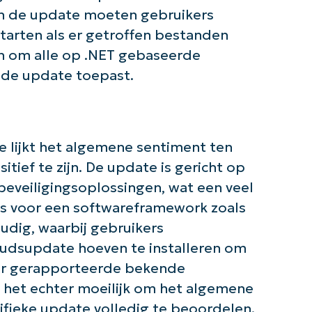
de slag met NinjaOne AI-gestuurde KB-anal
van de update moeten gebruikers
First
and
arten als er getroffen bestanden
last
name*
an om alle op .NET gebaseerde
Business
email*
u de update toepast.
Phone
number*
e lijkt het algemene sentiment ten
Land
tief te zijn. De update is gericht op
-beveiligingsoplossingen, wat een veel
Company
name*
s voor een softwareframework zoals
udig, waarbij gebruikers
dsupdate hoeven te installeren om
er gerapporteerde bekende
 het echter moeilijk om het algemene
ifieke update volledig te beoordelen.