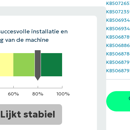
KB507265
EKIJKEN
KB507235
EN
EKIJKEN
PRODUCT ROADMAP
PLATFORM
KB506934
KB50693
uccesvolle installatie en
KB506878
ng van de machine
KB506886
KB506878
KB506879
KB506879
60%
80%
100%
Lijkt stabiel