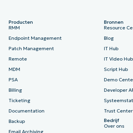
Producten
Bronnen
RMM
Resource Ce
Endpoint Management
Blog
Patch Management
IT Hub
Remote
IT Video Hu
MDM
Script Hub
PSA
Demo Cente
Billing
Developer A
Ticketing
Systeemsta
Documentation
Trust Center
Bedrijf
Backup
Over ons
Email Archiving