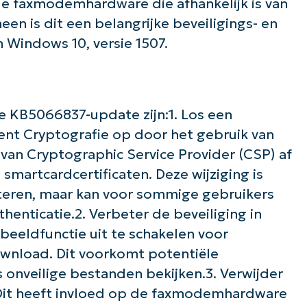
de faxmodemhardware die afhankelijk is van
n is dit een belangrijke beveiligings- en
 Windows 10, versie 1507.
e KB5066837-update zijn:1. Los een
nt Cryptografie op door het gebruik van
 van Cryptographic Service Provider (CSP) af
martcardcertificaten. Deze wijziging is
teren, maar kan voor sommige gebruikers
enticatie.2. Verbeter de beveiliging in
eeldfunctie uit te schakelen voor
ownload. Dit voorkomt potentiële
de slag met NinjaOne AI-gestuurde KB-anal
onveilige bestanden bekijken.3. Verwijder
First
it heeft invloed op de faxmodemhardware
and
last