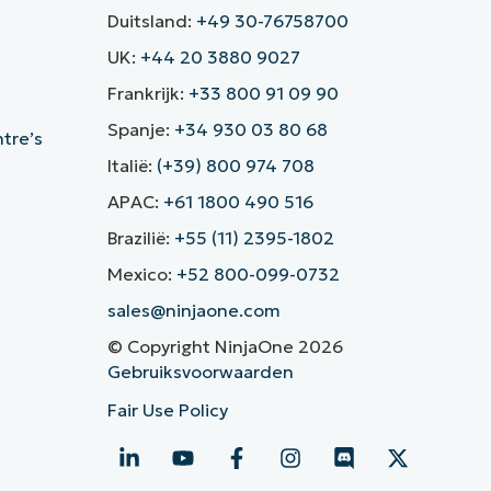
Duitsland:
+49 30-76758700
UK:
+44 20 3880 9027
Frankrijk:
+33 800 91 09 90
Spanje:
+34 930 03 80 68
ntre’s
Italië:
(+39) 800 974 708
APAC:
+61 1800 490 516
Brazilië:
+55 (11) 2395-1802
Mexico:
+52 800-099-0732
sales@ninjaone.com
© Copyright NinjaOne 2026
Gebruiksvoorwaarden
Fair Use Policy