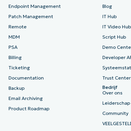
Endpoint Management
Blog
Patch Management
IT Hub
Remote
IT Video Hu
MDM
Script Hub
PSA
Demo Cente
Billing
Developer A
Ticketing
Systeemsta
Documentation
Trust Center
Bedrijf
Backup
Over ons
Email Archiving
Leiderschap
Product Roadmap
Community
VEELGESTEL