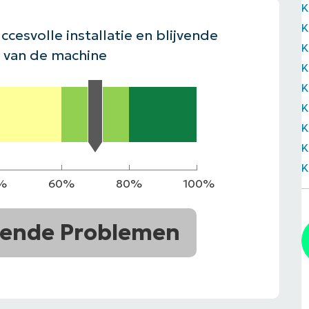
K
EKIJKEN
K
EN
EKIJKEN
PRODUCT ROADMAP
PLATFORM
ccesvolle installatie en blijvende
K
 van de machine
K
K
K
K
K
K
%
60%
80%
100%
ende Problemen