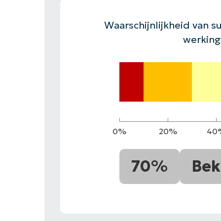
CONTACT VERKOOP
DEMO B
CONTACTEER SALES
CONTACTEER SALES
DEMO BEKIJK
DEMO B
Waarschijnlijkheid van su
werking
0%
20%
40
70%
Bek