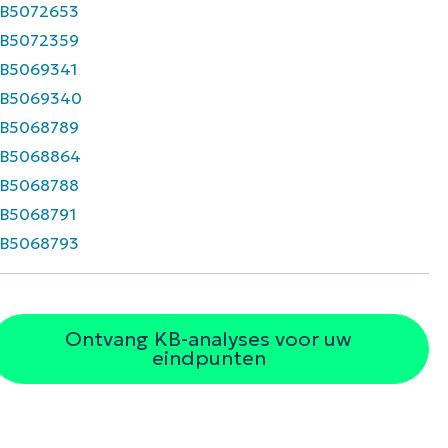
B5072653
B5072359
B5069341
B5069340
B5068789
B5068864
B5068788
B5068791
B5068793
Ontvang KB-analyses voor uw
eindpunten