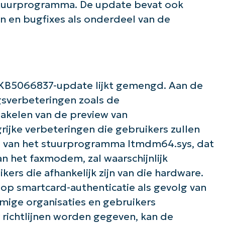
e stuurprogramma. De update bevat ook
name*
Business
en en bugfixes als onderdeel van de
email*
Phone
number*
Land
KB5066837-update lijkt gemengd. Aan de
gsverbeteringen zoals de
Company
hakelen van de preview van
name*
rijke verbeteringen die gebruikers zullen
n van het stuurprogramma ltmdm64.sys, dat
van het faxmodem, zal waarschijnlijk
ers die afhankelijk zijn van die hardware.
op smartcard-authenticatie als gevolg van
mige organisaties en gebruikers
 richtlijnen worden gegeven, kan de