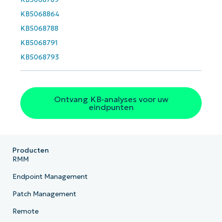
Phone
number*
KB5068864
KB5068788
Land
KB5068791
KB5068793
Company
name*
Ontvang KB-analyses voor uw
eindpunten
Producten
RMM
Endpoint Management
Patch Management
Remote