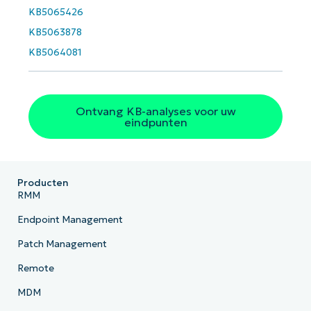
KB5065426
KB5063878
Land
KB5064081
Company
name*
Ontvang KB-analyses voor uw
eindpunten
Producten
RMM
Endpoint Management
Patch Management
Remote
MDM