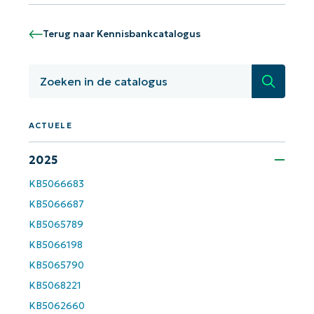
Terug naar Kennisbankcatalogus
Zoeken
ACTUELE
2025
Aan de slag met NinjaOne AI-
gestuurde KB-analyses!
KB5066683
First
KB5066687
and
last
name*
KB5065789
KB5066198
Business
email*
KB5065790
KB5068221
Phone
KB5062660
number*