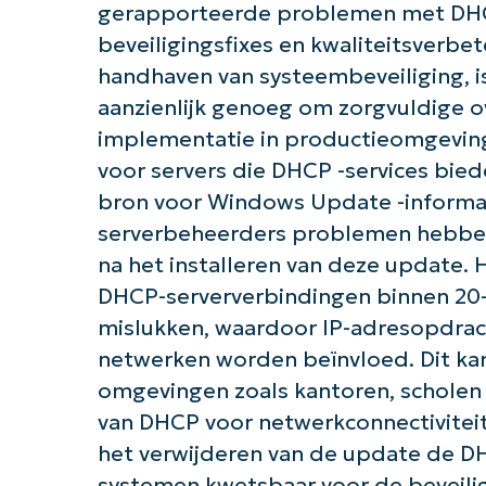
gerapporteerde problemen met DHCP
beveiligingsfixes en kwaliteitsverbet
handhaven van systeembeveiliging, 
aanzienlijk genoeg om zorgvuldige 
implementatie in productieomgevi
voor servers die DHCP -services b
bron voor Windows Update -informa
serverbeheerders problemen hebben
na het installeren van deze update. 
DHCP-serververbindingen binnen 20-
mislukken, waardoor IP-adresopdrach
netwerken worden beïnvloed. Dit kan
omgevingen zoals kantoren, scholen en
van DHCP voor netwerkconnectivite
het verwijderen van de update de DH
systemen kwetsbaar voor de beveilig