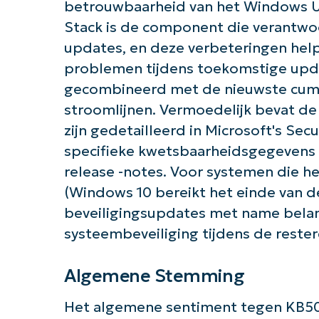
betrouwbaarheid van het Windows Up
Stack is de component die verantwoor
updates, en deze verbeteringen help
problemen tijdens toekomstige updat
gecombineerd met de nieuwste cumu
stroomlijnen. Vermoedelijk bevat de 
Aan 
zijn gedetailleerd in Microsoft's Sec
specifieke kwetsbaarheidsgegevens 
release -notes. Voor systemen die h
(Windows 10 bereikt het einde van d
beveiligingsupdates met name belan
systeembeveiliging tijdens de rest
Algemene Stemming
Het algemene sentiment tegen KB50