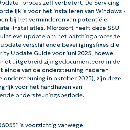
date -proces zelf verbetert. De Servicing
delijk is voor het installeren van Windows -
en bij het verminderen van potentiële
e -installaties. Microsoft heeft deze SSU
latieve update om het patchingproces te
update verschillende beveiligingsfixes die
de slag met NinjaOne AI-gestuurde KB-anal
urity Update Guide voor juni 2025, hoewel
First
niet uitgebreid zijn gedocumenteerd in de
and
last
et einde van de ondersteuning naderen
name*
e ondersteuning in oktober 2025), zijn deze
Business
email*
grijk voor het handhaven van
erende ondersteuningsperiode.
Phone
number*
Land
60531 is voorzichtig vanwege