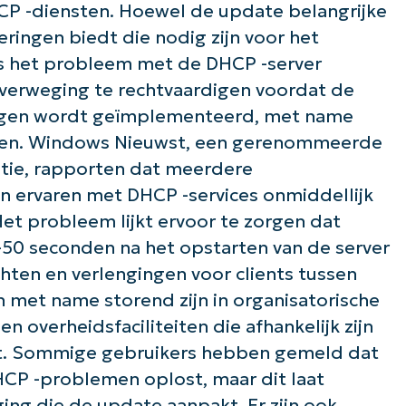
Company
 -diensten. Hoewel de update belangrijke
name*
eringen biedt die nodig zijn voor het
is het probleem met de DHCP -server
overweging te rechtvaardigen voordat de
ngen wordt geïmplementeerd, met name
ieden. Windows Nieuwst, een gerenommeerde
tie, rapporten dat meerdere
 ervaren met DHCP -services onmiddellijk
Het probleem lijkt ervoor te zorgen dat
50 seconden na het opstarten van de server
ten en verlengingen voor clients tussen
 met name storend zijn in organisatorische
 overheidsfaciliteiten die afhankelijk zijn
it. Sommige gebruikers hebben gemeld dat
CP -problemen oplost, maar dit laat
ing die de update aanpakt. Er zijn ook