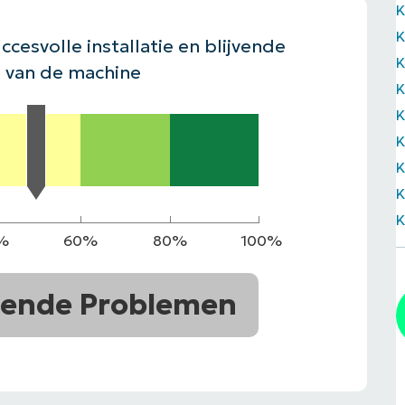
EKIJKEN
K
EN
EKIJKEN
PRODUCT ROADMAP
PLATFORM
ccesvolle installatie en blijvende
K
 van de machine
K
K
K
K
K
K
%
60%
80%
100%
ende Problemen