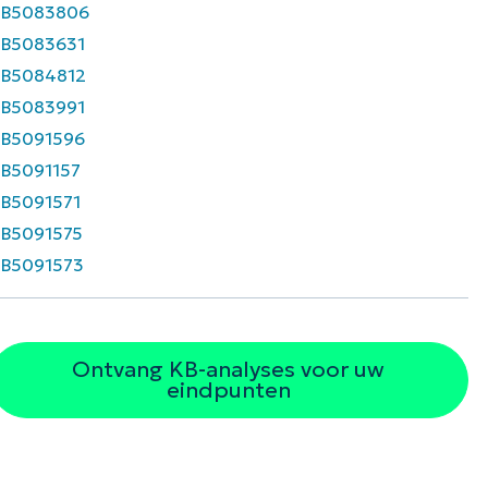
KB5083806
B5083631
B5084812
B5083991
B5091596
B5091157
B5091571
B5091575
B5091573
Ontvang KB-analyses voor uw
eindpunten