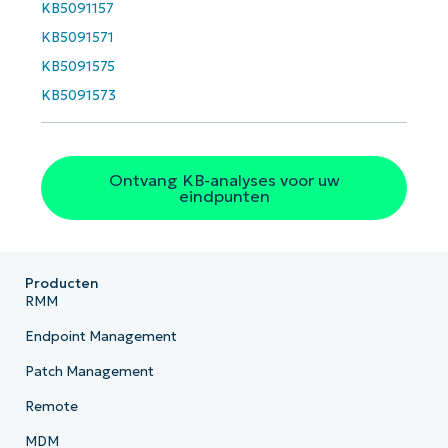
Phone
KB5091157
number*
KB5091571
Land
KB5091575
KB5091573
Company
name*
Ontvang KB-analyses voor uw
eindpunten
Producten
RMM
Endpoint Management
Patch Management
Remote
MDM