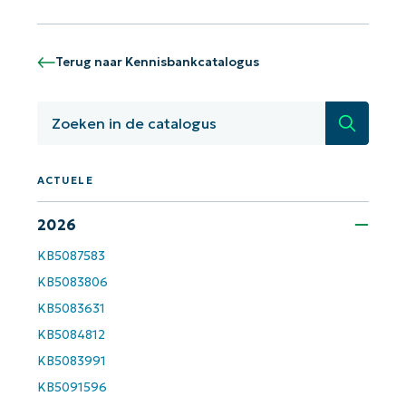
Terug naar Kennisbankcatalogus
Zoeken
ACTUELE
2026
Aan de slag met NinjaOne AI-
KB5087583
gestuurde KB-analyses!
KB5083806
First
KB5083631
and
last
KB5084812
name*
Business
KB5083991
email*
KB5091596